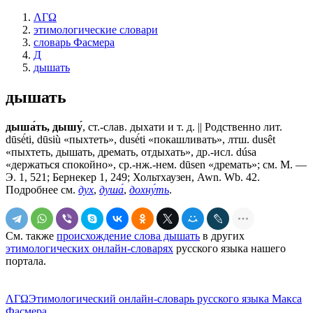
ΛΓΩ
этимологические словари
словарь Фасмера
Д
дышать
дышать
дыша́ть, дышу́
, ст.-слав.
дыхати
и т. д. || Родственно лит.
dūsė́ti, dūsiù «пыхтеть», dusė́ti «покашливать», лтш. dusêt
«пыхтеть, дышать, дремать, отдыхать», др.-исл. dúsa
«держаться спокойно», ср.-нж.-нем. dūsen «дремать»; см. М. —
Э. 1, 521; Бернекер 1, 249; Хольтхаузен, Awn. Wb. 42.
Подробнее см.
дух
,
душа́
,
дохну́ть
.
См. также
происхождение слова дышать
в других
этимологических онлайн-словарях
русского языка нашего
портала.
ΛΓΩ
Этимологический онлайн-словарь русского языка Макса
Фасмера