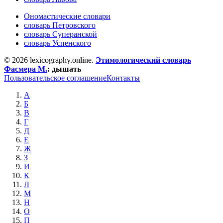
Ономастические словари
словарь Петровского
словарь Суперанской
словарь Успенского
© 2026 lexicography.online.
Этимологический словарь
Фасмера М.
:
дышать
Пользовательское соглашение
Контакты
А
Б
В
Г
Д
Е
Ж
З
И
К
Л
М
Н
О
П