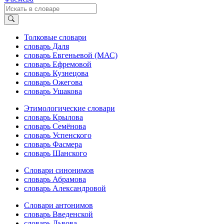
Толковые словари
словарь Даля
словарь Евгеньевой (МАС)
словарь Ефремовой
словарь Кузнецова
словарь Ожегова
словарь Ушакова
Этимологические словари
словарь Крылова
словарь Семёнова
словарь Успенского
словарь Фасмера
словарь Шанского
Словари синонимов
словарь Абрамова
словарь Александровой
Словари антонимов
словарь Введенской
словарь Львова