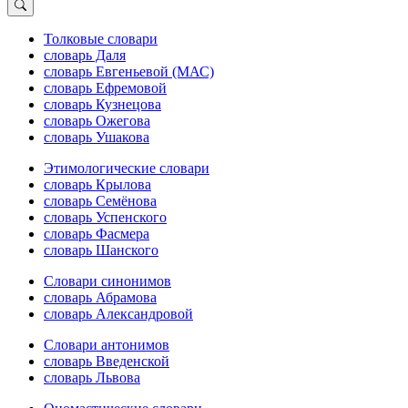
Толковые словари
словарь Даля
словарь Евгеньевой (МАС)
словарь Ефремовой
словарь Кузнецова
словарь Ожегова
словарь Ушакова
Этимологические словари
словарь Крылова
словарь Семёнова
словарь Успенского
словарь Фасмера
словарь Шанского
Словари синонимов
словарь Абрамова
словарь Александровой
Словари антонимов
словарь Введенской
словарь Львова