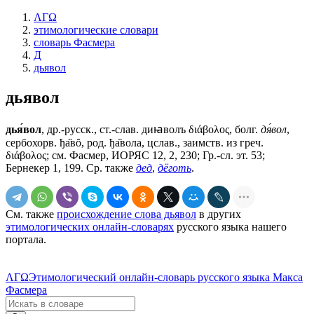
ΛΓΩ
этимологические словари
словарь Фасмера
Д
дьявол
дьявол
дья́вол
, др.-русск., ст.-слав.
диꙗволъ
διάβολος, болг.
дя́вол
,
сербохорв. ђа̏вȏ, род. ђа̏вола, цслав., заимств. из греч.
διάβολος; см. Фасмер, ИОРЯС 12, 2, 230; Гр.-сл. эт. 53;
Бернекер 1, 199. Ср. также
дед
,
дёготь
.
См. также
происхождение слова дьявол
в других
этимологических онлайн-словарях
русского языка нашего
портала.
ΛΓΩ
Этимологический онлайн-словарь русского языка Макса
Фасмера