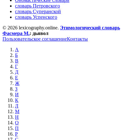
Ономастические словари
словарь Петровского
словарь Суперанской
словарь Успенского
© 2026 lexicography.online.
Этимологический словарь
Фасмера М.
:
дьявол
Пользовательское соглашение
Контакты
А
Б
В
Г
Д
Е
Ж
З
И
К
Л
М
Н
О
П
Р
С