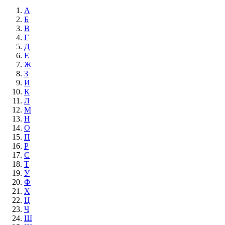
А
Б
В
Г
Д
Е
Ж
З
И
К
Л
М
Н
О
П
Р
С
Т
У
Ф
Х
Ц
Ч
Ш