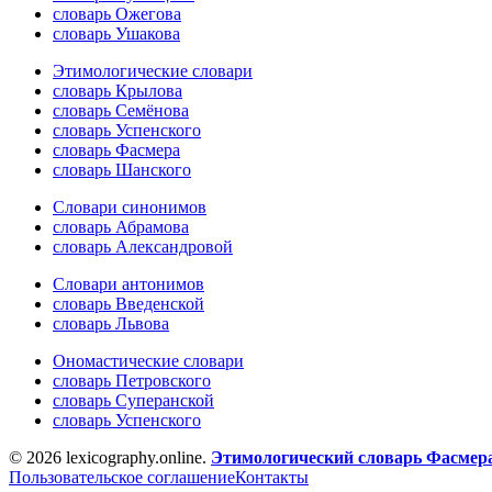
словарь Ожегова
словарь Ушакова
Этимологические словари
словарь Крылова
словарь Семёнова
словарь Успенского
словарь Фасмера
словарь Шанского
Словари синонимов
словарь Абрамова
словарь Александровой
Словари антонимов
словарь Введенской
словарь Львова
Ономастические словари
словарь Петровского
словарь Суперанской
словарь Успенского
© 2026 lexicography.online.
Этимологический словарь Фасмер
Пользовательское соглашение
Контакты