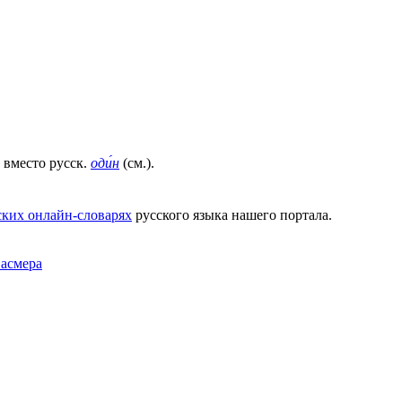
ν, вместо русск.
оди́н
(см.).
ких онлайн-словарях
русского языка нашего портала.
Фасмера