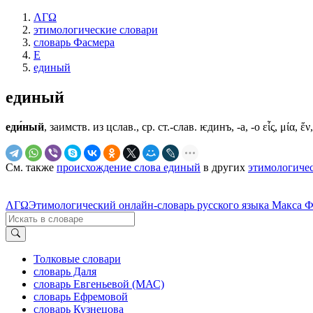
ΛΓΩ
этимологические словари
словарь Фасмера
Е
единый
единый
еди́ный
, заимств. из цслав., ср. ст.-слав.
ѥдинъ, -а, -о
εἷς, μία, ἕ
См. также
происхождение слова единый
в других
этимологичес
ΛΓΩ
Этимологический онлайн-словарь русского языка Макса 
Толковые словари
словарь Даля
словарь Евгеньевой (МАС)
словарь Ефремовой
словарь Кузнецова