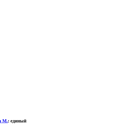
а М.
:
единый