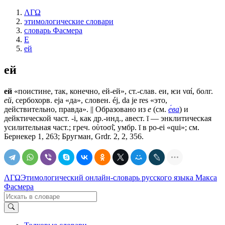
ΛΓΩ
этимологические словари
словарь Фасмера
Е
ей
ей
ей
«поистине, так, конечно, ей-ей», ст.-слав.
еи, ѥи
ναί, болг.
ей
, сербохорв. eja «да», словен. éj, da je res «это,
действительно, правда». || Образовано из
е
(см.
е́ва
) и
дейктической част.
-i
, как др.-инд., авест. ī — энклитическая
усилительная част.; греч. οὑτοσί̄, умбр. ī в
po-ei
«qui»; см.
Бернекер 1, 263; Бругман, Grdr. 2, 2, 356.
ΛΓΩ
Этимологический онлайн-словарь русского языка Макса
Фасмера