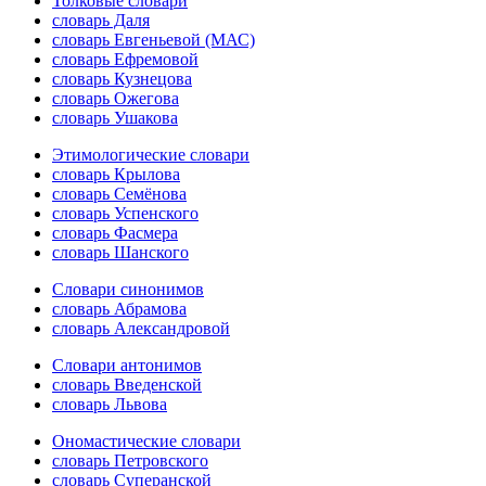
Толковые словари
словарь Даля
словарь Евгеньевой (МАС)
словарь Ефремовой
словарь Кузнецова
словарь Ожегова
словарь Ушакова
Этимологические словари
словарь Крылова
словарь Семёнова
словарь Успенского
словарь Фасмера
словарь Шанского
Словари синонимов
словарь Абрамова
словарь Александровой
Словари антонимов
словарь Введенской
словарь Львова
Ономастические словари
словарь Петровского
словарь Суперанской