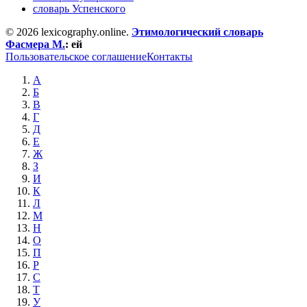
словарь Успенского
© 2026 lexicography.online.
Этимологический словарь
Фасмера М.
:
ей
Пользовательское соглашение
Контакты
А
Б
В
Г
Д
Е
Ж
З
И
К
Л
М
Н
О
П
Р
С
Т
У