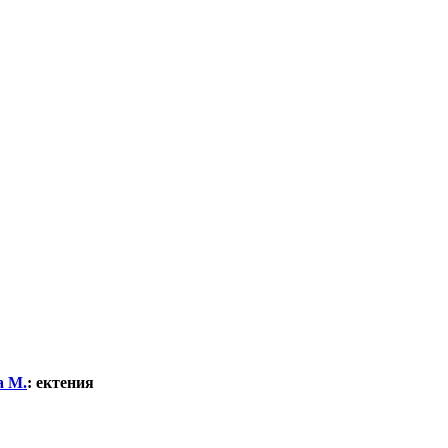
а М.
:
ектения