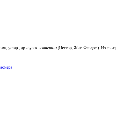
м», устар., др.-русск.
ѥктениꙗ
(Нестор, Жит. Феодос.). Из ср.-гре
Фасмера