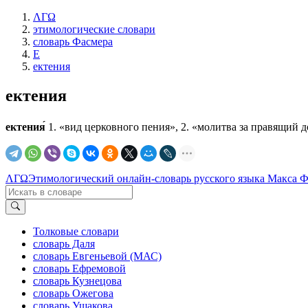
ΛΓΩ
этимологические словари
словарь Фасмера
Е
ектения
ектения
ектения́
1. «вид церковного пения», 2. «молитва за правящий до
ΛΓΩ
Этимологический онлайн-словарь русского языка Макса 
Толковые словари
словарь Даля
словарь Евгеньевой (МАС)
словарь Ефремовой
словарь Кузнецова
словарь Ожегова
словарь Ушакова