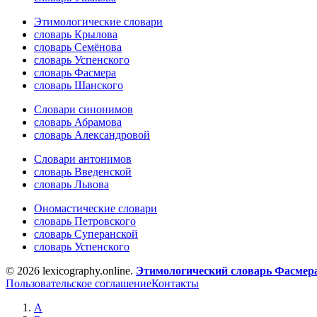
Этимологические словари
словарь Крылова
словарь Семёнова
словарь Успенского
словарь Фасмера
словарь Шанского
Словари синонимов
словарь Абрамова
словарь Александровой
Словари антонимов
словарь Введенской
словарь Львова
Ономастические словари
словарь Петровского
словарь Суперанской
словарь Успенского
© 2026 lexicography.online.
Этимологический словарь Фасмер
Пользовательское соглашение
Контакты
А