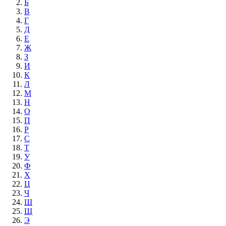
Б
В
Г
Д
Е
Ж
З
И
К
Л
М
Н
О
П
Р
С
Т
У
Ф
Х
Ц
Ч
Ш
Щ
Э