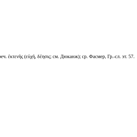
ч. ἐκτενὴς (εὐχή, δέησις; см. Дюканж); ср. Фасмер, Гр.-сл. эт. 57.