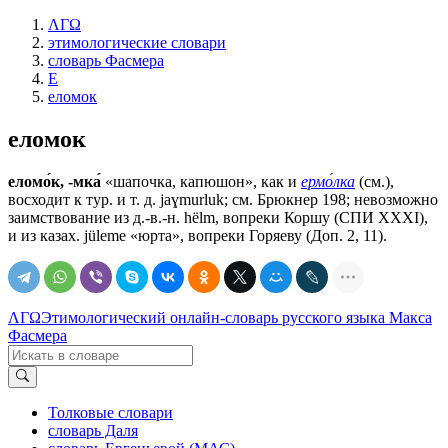
ΛΓΩ
этимологические словари
словарь Фасмера
Е
еломок
еломок
еломо́к, -мка́
«шапочка, капюшон», как и
ермо́лка
(см.),
восходит к тур. и т. д. jaɣmurluk; см. Брюкнер 198; невозможно
заимствование из д.-в.-н. hëlm, вопреки Коршу (СПИ XXXI),
и из казах. jüleme «юрта», вопреки Горяеву (Доп. 2, 11).
ΛΓΩ
Этимологический онлайн-словарь русского языка Макса
Фасмера
Толковые словари
словарь Даля