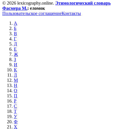
© 2026 lexicography.online.
Этимологический словарь
Фасмера М.
:
еломок
Пользовательское соглашение
Контакты
А
Б
В
Г
Д
Е
Ж
З
И
К
Л
М
Н
О
П
Р
С
Т
У
Ф
Х