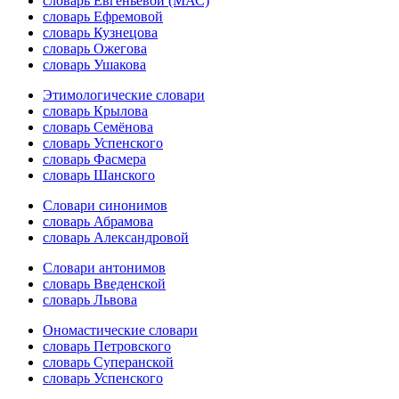
словарь Евгеньевой (МАС)
словарь Ефремовой
словарь Кузнецова
словарь Ожегова
словарь Ушакова
Этимологические словари
словарь Крылова
словарь Семёнова
словарь Успенского
словарь Фасмера
словарь Шанского
Словари синонимов
словарь Абрамова
словарь Александровой
Словари антонимов
словарь Введенской
словарь Львова
Ономастические словари
словарь Петровского
словарь Суперанской
словарь Успенского