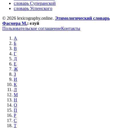
словарь Суперанской
словарь Успенского
© 2026 lexicography.online.
Этимологический словарь
Фасмера М.
:
елуй
Пользовательское соглашение
Контакты
А
Б
В
Г
Д
Е
Ж
З
И
К
Л
М
Н
О
П
Р
С
Т