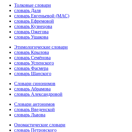
Толковые словари
словарь Даля
словарь Евгеньевой (МАС)
словарь Ефремовой
словарь Кузнецова
словарь Ожегова
словарь Ушакова
Этимологические словари
словарь Крылова
словарь Семёнова
словарь Успенского
словарь Фасмера
словарь Шанского
Словари синонимов
словарь Абрамова
словарь Александровой
Словари антонимов
словарь Введенской
словарь Львова
Ономастические словари
словарь Петровского