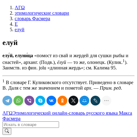
ΛΓΩ
этимологические словари
словарь Фасмера
Е
елуй
елуй
елу́й, елуни́ца
«помост из свай и жердей для сушки рыбы и
1
снастей», арханг. (Подв.),
ёлуй
— то же, олонецк. (Кулик.
).
Заимств. из фин. jolu «длинная жердь»; см. Калима 95.
1
В словаре Г. Куликовского отсутствует. Приведено в словаре
В. Даля с тем же значением и пометой
арх
. —
Прим. ред
.
ΛΓΩ
Этимологический онлайн-словарь русского языка Макса
Фасмера