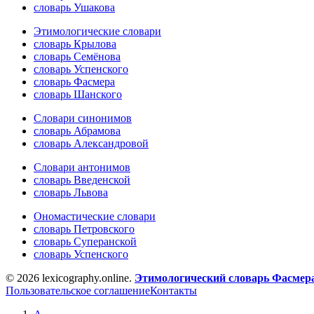
словарь Ушакова
Этимологические словари
словарь Крылова
словарь Семёнова
словарь Успенского
словарь Фасмера
словарь Шанского
Словари синонимов
словарь Абрамова
словарь Александровой
Словари антонимов
словарь Введенской
словарь Львова
Ономастические словари
словарь Петровского
словарь Суперанской
словарь Успенского
© 2026 lexicography.online.
Этимологический словарь Фасмер
Пользовательское соглашение
Контакты