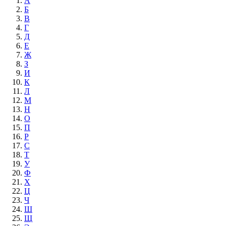
А
Б
В
Г
Д
Е
Ж
З
И
К
Л
М
Н
О
П
Р
С
Т
У
Ф
Х
Ц
Ч
Ш
Щ