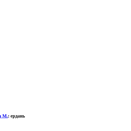
а М.
:
ердань