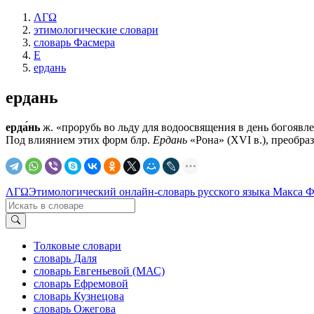
ΛΓΩ
этимологические словари
словарь Фасмера
Е
ердань
ердань
ерда́нь
ж. «прорубь во льду для водоосвящения в день богоявле
Под влиянием этих форм блр.
Ердань
«Рона» (XVI в.), преобраз
ΛΓΩ
Этимологический онлайн-словарь русского языка Макса 
Толковые словари
словарь Даля
словарь Евгеньевой (МАС)
словарь Ефремовой
словарь Кузнецова
словарь Ожегова