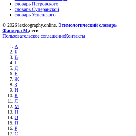
словарь Петровского
словарь Суперанской
словарь Успенского
© 2026 lexicography.online.
Этимологический словарь
Фасмера М.
:
еси
Пользовательское соглашение
Контакты
А
Б
В
Г
Д
Е
Ж
З
И
К
Л
М
Н
О
П
Р
С