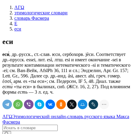
ΛΓΩ
этимологические словари
словарь Фасмера
Е
еси
еси
еси́
, др.-русск., ст.-слав.
ѥси
, сербохорв. jѐси. Соответствует
др.-прусск. essei, лит. esì, лтш. esi и имеет окончание -sei в
результате контаминации нетематического -si и тематического
-ei; см. Ван-Вейк, AfslPh 36, 111 и сл.; Эндзелин, Apr. Gr. 157;
Lett. Gr., 596. Далее ср. др.-инд. ási, авест. ahi, греч. гомер.
ἐσσί, арм. es «ты еси»; см. Педерсен, IF 5, 48. Диал. также
ести́
«ты еси» в былинах, сиб. (ЖСт. 16, 2, 27). Под влиянием
формы
есть
— 3 л. ед. ч.
ΛΓΩ
Этимологический онлайн-словарь русского языка Макса
Фасмера