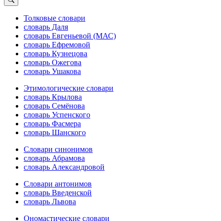
Толковые словари
словарь Даля
словарь Евгеньевой (МАС)
словарь Ефремовой
словарь Кузнецова
словарь Ожегова
словарь Ушакова
Этимологические словари
словарь Крылова
словарь Семёнова
словарь Успенского
словарь Фасмера
словарь Шанского
Словари синонимов
словарь Абрамова
словарь Александровой
Словари антонимов
словарь Введенской
словарь Львова
Ономастические словари