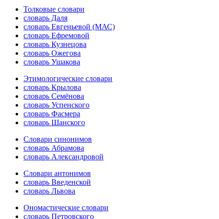
Толковые словари
словарь Даля
словарь Евгеньевой (МАС)
словарь Ефремовой
словарь Кузнецова
словарь Ожегова
словарь Ушакова
Этимологические словари
словарь Крылова
словарь Семёнова
словарь Успенского
словарь Фасмера
словарь Шанского
Словари синонимов
словарь Абрамова
словарь Александровой
Словари антонимов
словарь Введенской
словарь Львова
Ономастические словари
словарь Петровского