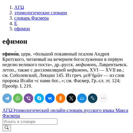
ΛΓΩ
этимологические словари
словарь Фасмера
Е
ефимон
ефимон
ефимо́н
, церк. «большой покаянный псалом Андрея
Критского, читаемый на вечернем богослужении в первую
неделю великого поста», др.-русск.
мефимонъ
, Лаврентьевск.
летоп., также с диссимиляцией
нефимонъ
, XVI — XVII вв.;
см. Соболевский, Лекции 145. Из греч. μεθ’ἡμῶν — из слов
пророка Исайи «с нами бог...»; см. Фасмер, Гр.-сл. эт. 124;
Преобр. I, 219.
ΛΓΩ
Этимологический онлайн-словарь русского языка Макса
Фасмера