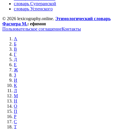
словарь Суперанской
словарь Успенского
© 2026 lexicography.online.
Этимологический словарь
Фасмера М.
:
ефимон
Пользовательское соглашение
Контакты
А
Б
В
Г
Д
Е
Ж
З
И
К
Л
М
Н
О
П
Р
С
Т