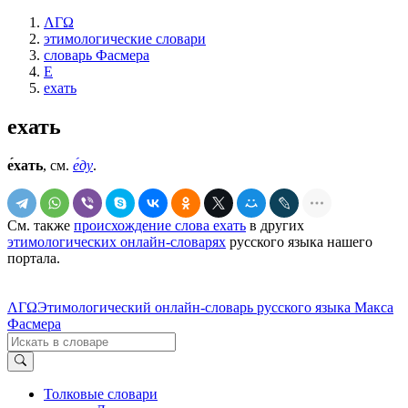
ΛΓΩ
этимологические словари
словарь Фасмера
Е
ехать
ехать
е́хать
, см.
е́ду
.
См. также
происхождение слова ехать
в других
этимологических онлайн-словарях
русского языка нашего
портала.
ΛΓΩ
Этимологический онлайн-словарь русского языка Макса
Фасмера
Толковые словари