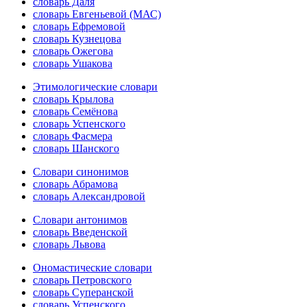
словарь Даля
словарь Евгеньевой (МАС)
словарь Ефремовой
словарь Кузнецова
словарь Ожегова
словарь Ушакова
Этимологические словари
словарь Крылова
словарь Семёнова
словарь Успенского
словарь Фасмера
словарь Шанского
Словари синонимов
словарь Абрамова
словарь Александровой
Словари антонимов
словарь Введенской
словарь Львова
Ономастические словари
словарь Петровского
словарь Суперанской
словарь Успенского