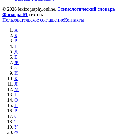
© 2026 lexicography.online.
Этимологический словарь
Фасмера М.
:
ехать
Пользовательское соглашение
Контакты
А
Б
В
Г
Д
Е
Ж
З
И
К
Л
М
Н
О
П
Р
С
Т
У
Ф