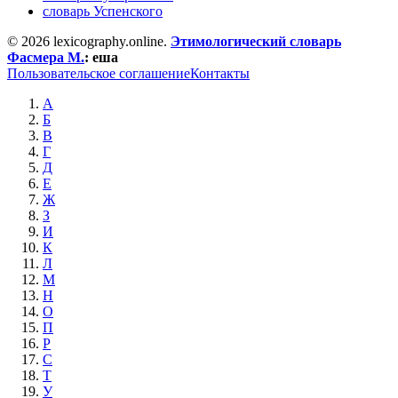
словарь Успенского
© 2026 lexicography.online.
Этимологический словарь
Фасмера М.
:
еша
Пользовательское соглашение
Контакты
А
Б
В
Г
Д
Е
Ж
З
И
К
Л
М
Н
О
П
Р
С
Т
У