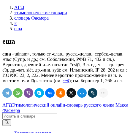
ΛΓΩ
этимологические словари
словарь Фасмера
Е
еша
еша
еша
«utinam», только ст.-слав., русск.-цслав., сербск.-цслав.
ѥша
(Супр. и др.; см. Соболевский, РФВ 71, 432 и сл.).
Вероятно, древний и.-е. оптатив *esi̯ēt, 3 л. ед. ч. — ср. греч.
εἴη, др.-лат. siēt, др.-инд. syāt; см. Ильинский, IF 28, 202 и сл.;
ИОРЯС 23, 2, 222. Менее вероятно происхождение из и.-е.
местоим. e- и k̑i̯o- «этот» (см.
сей
); см. Бернекер 1, 266 и сл.
ΛΓΩ
Этимологический онлайн-словарь русского языка Макса
Фасмера