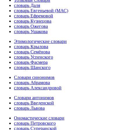
Толковые словари
словарь Даля
словарь Евгеньевой (МАС)
словарь Ефремовой
словарь Кузнецова
словарь Ожегова
словарь Ушакова
Этимологические словари
словарь Крылова
словарь Семёнова
словарь Успенского
словарь Фасмера
словарь Шанского
Словари синонимов
словарь Абрамова
словарь Александровой
Словари антонимов
словарь Введенской
словарь Львова
Ономастические словари
словарь Петровского
словарь Суперанской