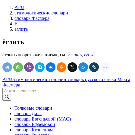
ΛΓΩ
этимологические словари
словарь Фасмера
Е
ёглить
ёглить
ёглить
«гореть желанием», см.
я́глить
,
егоза́
.
ΛΓΩ
Этимологический онлайн-словарь русского языка Макса
Фасмера
Толковые словари
словарь Даля
словарь Евгеньевой (МАС)
словарь Ефремовой
словарь Кузнецова