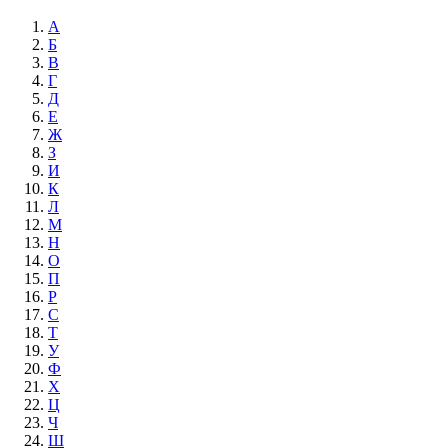
А
Б
В
Г
Д
Е
Ж
З
И
К
Л
М
Н
О
П
Р
С
Т
У
Ф
Х
Ц
Ч
Ш