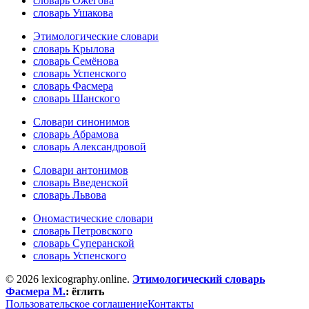
словарь Ожегова
словарь Ушакова
Этимологические словари
словарь Крылова
словарь Семёнова
словарь Успенского
словарь Фасмера
словарь Шанского
Словари синонимов
словарь Абрамова
словарь Александровой
Словари антонимов
словарь Введенской
словарь Львова
Ономастические словари
словарь Петровского
словарь Суперанской
словарь Успенского
© 2026 lexicography.online.
Этимологический словарь
Фасмера М.
:
ёглить
Пользовательское соглашение
Контакты