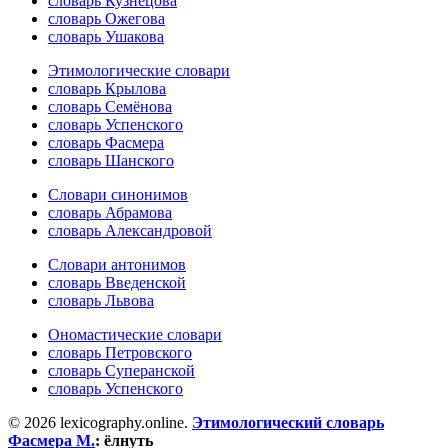
словарь Кузнецова
словарь Ожегова
словарь Ушакова
Этимологические словари
словарь Крылова
словарь Семёнова
словарь Успенского
словарь Фасмера
словарь Шанского
Словари синонимов
словарь Абрамова
словарь Александровой
Словари антонимов
словарь Введенской
словарь Львова
Ономастические словари
словарь Петровского
словарь Суперанской
словарь Успенского
© 2026 lexicography.online.
Этимологический словарь
Фасмера М.
:
ёлнуть