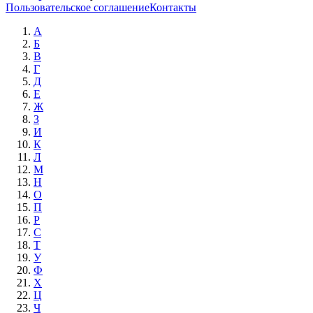
Пользовательское соглашение
Контакты
А
Б
В
Г
Д
Е
Ж
З
И
К
Л
М
Н
О
П
Р
С
Т
У
Ф
Х
Ц
Ч