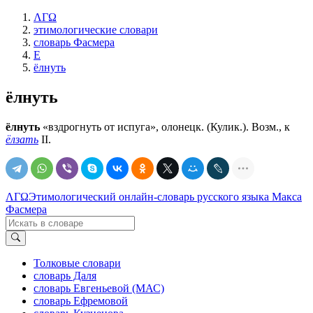
ΛΓΩ
этимологические словари
словарь Фасмера
Е
ёлнуть
ёлнуть
ёлнуть
«вздрогнуть от испуга», олонецк. (Кулик.). Возм., к
ёлзать
II.
ΛΓΩ
Этимологический онлайн-словарь русского языка Макса
Фасмера
Толковые словари
словарь Даля
словарь Евгеньевой (МАС)
словарь Ефремовой