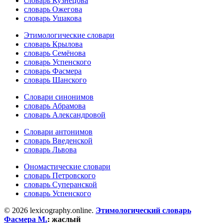
словарь Кузнецова
словарь Ожегова
словарь Ушакова
Этимологические словари
словарь Крылова
словарь Семёнова
словарь Успенского
словарь Фасмера
словарь Шанского
Словари синонимов
словарь Абрамова
словарь Александровой
Словари антонимов
словарь Введенской
словарь Львова
Ономастические словари
словарь Петровского
словарь Суперанской
словарь Успенского
© 2026 lexicography.online.
Этимологический словарь
Фасмера М.
:
жаслый