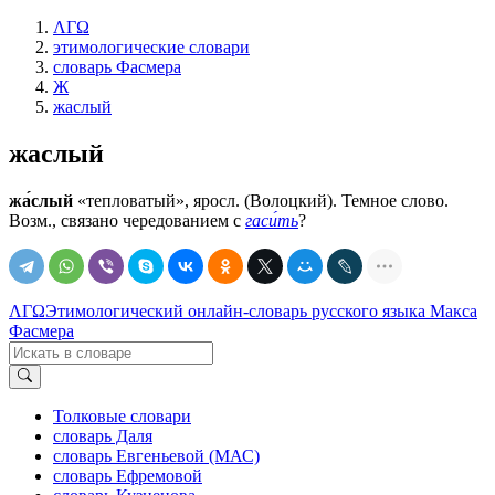
ΛΓΩ
этимологические словари
словарь Фасмера
Ж
жаслый
жаслый
жа́слый
«тепловатый», яросл. (Волоцкий). Темное слово.
Возм., связано чередованием с
гаси́ть
?
ΛΓΩ
Этимологический онлайн-словарь русского языка Макса
Фасмера
Толковые словари
словарь Даля
словарь Евгеньевой (МАС)
словарь Ефремовой