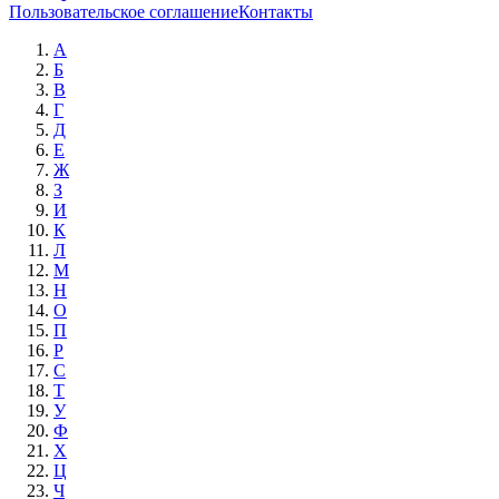
Пользовательское соглашение
Контакты
А
Б
В
Г
Д
Е
Ж
З
И
К
Л
М
Н
О
П
Р
С
Т
У
Ф
Х
Ц
Ч