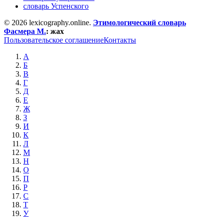
словарь Успенского
© 2026 lexicography.online.
Этимологический словарь
Фасмера М.
:
жах
Пользовательское соглашение
Контакты
А
Б
В
Г
Д
Е
Ж
З
И
К
Л
М
Н
О
П
Р
С
Т
У