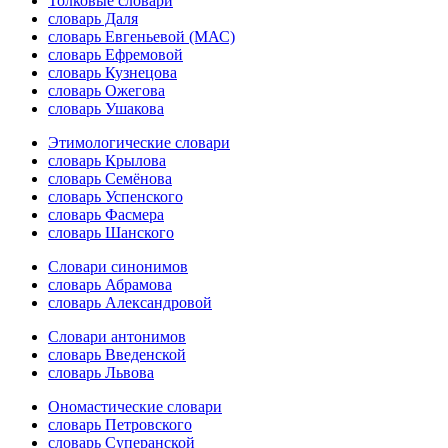
Толковые словари
словарь Даля
словарь Евгеньевой (МАС)
словарь Ефремовой
словарь Кузнецова
словарь Ожегова
словарь Ушакова
Этимологические словари
словарь Крылова
словарь Семёнова
словарь Успенского
словарь Фасмера
словарь Шанского
Словари синонимов
словарь Абрамова
словарь Александровой
Словари антонимов
словарь Введенской
словарь Львова
Ономастические словари
словарь Петровского
словарь Суперанской