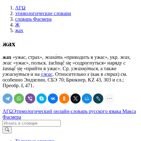
ΛΓΩ
этимологические словари
словарь Фасмера
Ж
жах
жах
жах
«ужас, страх»,
жаха́ть
«приводить в ужас», укр.
жах
,
жас
«ужас», польск. żachnąć się «содрогнуться» наряду с
żasnąć się «прийти в ужас». Ср.
ужахну́ться
, а также
ужасну́ться
и на
у́жас
. Относительно
х
(как в
страх
) см.
особенно Эндзелин, СБЭ 70; Брюкнер, KZ 43, 303 и сл.;
Преобр. I, 471.
ΛΓΩ
Этимологический онлайн-словарь русского языка Макса
Фасмера