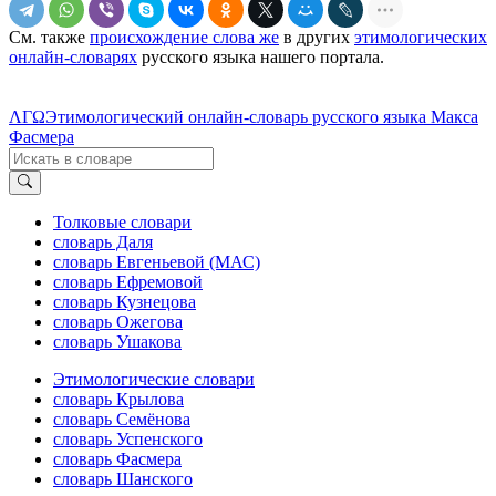
См. также
происхождение слова же
в других
этимологических
онлайн-словарях
русского языка нашего портала.
ΛΓΩ
Этимологический онлайн-словарь русского языка Макса
Фасмера
Толковые словари
словарь Даля
словарь Евгеньевой (МАС)
словарь Ефремовой
словарь Кузнецова
словарь Ожегова
словарь Ушакова
Этимологические словари
словарь Крылова
словарь Семёнова
словарь Успенского
словарь Фасмера
словарь Шанского