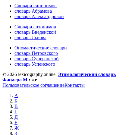
Словари синонимов
словарь Абрамова
словарь Александровой
Словари антонимов
словарь Введенской
словарь Львова
Ономастические словари
словарь Петровского
словарь Суперанской
словарь Успенского
© 2026 lexicography.online.
Этимологический словарь
Фасмера М.
:
же
Пользовательское соглашение
Контакты
А
Б
В
Г
Д
Е
Ж
З