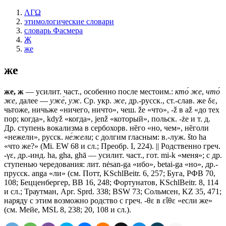
ΛΓΩ
этимологические словари
словарь Фасмера
Ж
же
же
же, ж
— усилит. част., особенно после местоим.:
кто́ же
,
что́
же
, далее —
уже́
,
уж
. Ср. укр.
же
, др.-русск., ст.-слав.
же
δε,
чьтоже, ничьже
«ничего, ничто», чеш. že «что», -ž в až «до тех
пор; когда», když «когда», jenž «который», польск. -że и т. д.
Др. ступень вокализма в сербохорв. нȅго «но, чем», нȅголи
«нежели», русск.
не́жели
; с долгим гласным: в.-луж. što ha
«что же?» (Mi. EW 68 и сл.; Преобр. I, 224). || Родственно греч.
-γε, др.-инд. ha, gha, ghā — усилит. част., гот. mi-k «меня»; с др.
ступенью чередования: лит.
nėsan-ga
«ибо»,
betai-ga
«но», др.-
прусск. anga «ли» (см. Потт, KSchlBeitr. 6, 257; Буга, РФВ 70,
108; Бецценбергер, ВВ 16, 248; Фортунатов, KSchlBeitr. 8, 114
и сл.; Траутман, Арг. Sprd. 338; BSW 73; Сольмсен, KZ 35, 471;
наряду с этим возможно родство с греч.
-θε
в εἴθε «если же»
(см. Мейе, MSL 8, 238; 20, 108 и сл.).