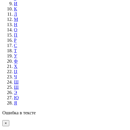
И
К
Л
М
Н
О
П
Р
С
Т
У
Ф
Х
Ц
Ч
Ш
Щ
Э
Ю
Я
Ошибка в тексте
×