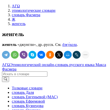
ΛΓΩ
этимологические словари
словарь Фасмера
Ж
женгель
женгель
женгель
«джунгли», др.-русск. См.
джу́нгли
.
ΛΓΩ
Этимологический онлайн-словарь русского языка Макса
Фасмера
Толковые словари
словарь Даля
словарь Евгеньевой (МАС)
словарь Ефремовой
словарь Кузнецова