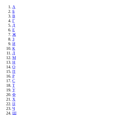
А
Б
В
Г
Д
Е
Ж
З
И
К
Л
М
Н
О
П
Р
С
Т
У
Ф
Х
Ц
Ч
Ш