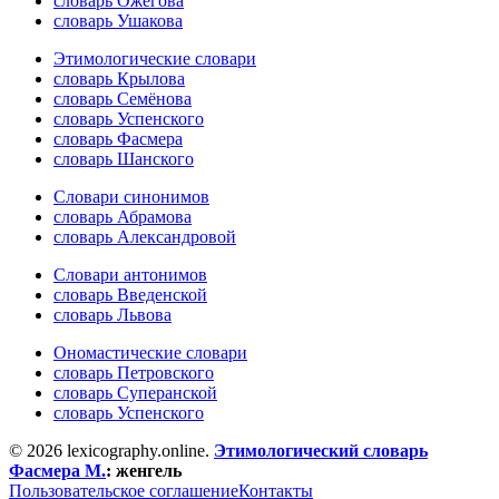
словарь Ожегова
словарь Ушакова
Этимологические словари
словарь Крылова
словарь Семёнова
словарь Успенского
словарь Фасмера
словарь Шанского
Словари синонимов
словарь Абрамова
словарь Александровой
Словари антонимов
словарь Введенской
словарь Львова
Ономастические словари
словарь Петровского
словарь Суперанской
словарь Успенского
© 2026 lexicography.online.
Этимологический словарь
Фасмера М.
:
женгель
Пользовательское соглашение
Контакты