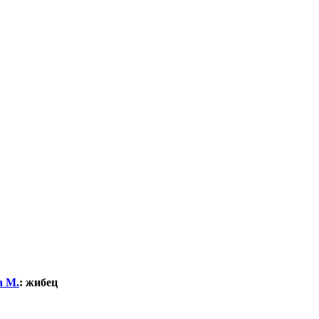
а М.
:
жибец