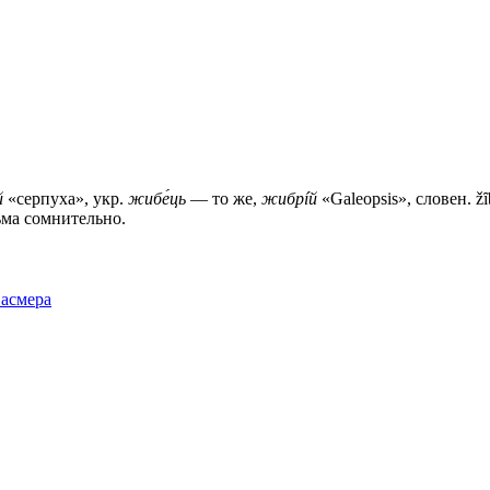
й
«серпуха», укр.
жибе́ць
— то же,
жибрíй
«Galeopsis», словен. ž
ьма сомнительно.
Фасмера