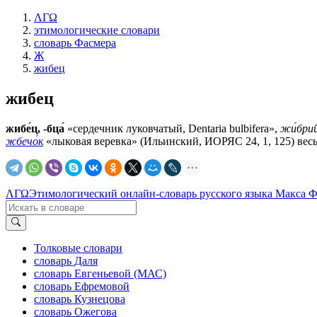
ΛΓΩ
этимологические словари
словарь Фасмера
Ж
жибец
жибец
жибе́ц, -бца́
«сердечник луковчатый, Dentaria bulbifera»,
жи́бри
жбечо́к
«лыковая веревка» (Ильинский, ИОРЯС 24, 1, 125) вес
ΛΓΩ
Этимологический онлайн-словарь русского языка Макса 
Толковые словари
словарь Даля
словарь Евгеньевой (МАС)
словарь Ефремовой
словарь Кузнецова
словарь Ожегова