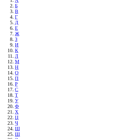
А
Б
В
Г
Д
Е
Ж
З
И
К
Л
М
Н
О
П
Р
С
Т
У
Ф
Х
Ц
Ч
Ш
Щ