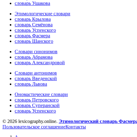
словарь Ушакова
Этимологические словари
словарь Крылова
словарь Семёнова
словарь Успенского
словарь Фасмера
словарь Шанского
Словари синонимов
словарь Абрамова
словарь Александровой
Словари антонимов
словарь Введенской
словарь Львова
Ономастические словари
словарь Петровского
словарь Суперанской
словарь Успенского
© 2026 lexicography.online.
Этимологический словарь Фасмер
Пользовательское соглашение
Контакты