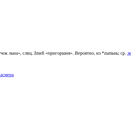
чок льна», слвц. žmeň «пригоршня». Вероятно, из *zьmьnь; ср.
ж
Фасмера