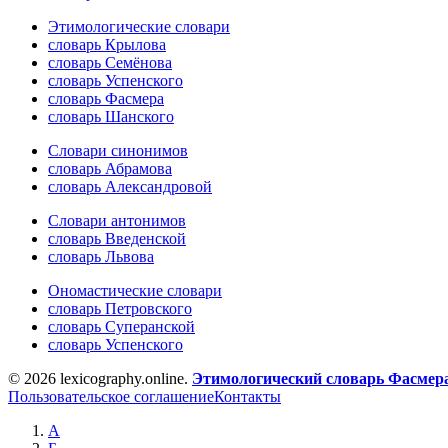
Этимологические словари
словарь Крылова
словарь Семёнова
словарь Успенского
словарь Фасмера
словарь Шанского
Словари синонимов
словарь Абрамова
словарь Александровой
Словари антонимов
словарь Введенской
словарь Львова
Ономастические словари
словарь Петровского
словарь Суперанской
словарь Успенского
© 2026 lexicography.online.
Этимологический словарь Фасмер
Пользовательское соглашение
Контакты
А