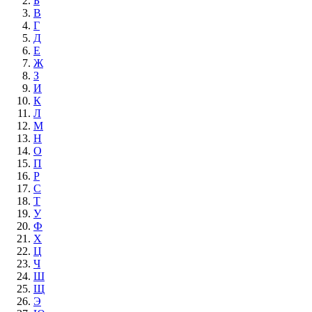
Б
В
Г
Д
Е
Ж
З
И
К
Л
М
Н
О
П
Р
С
Т
У
Ф
Х
Ц
Ч
Ш
Щ
Э