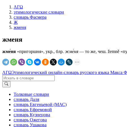
ΛΓΩ
этимологические словари
словарь Фасмера
Ж
жменя
жменя
жме́ня
«пригоршня», укр., блр.
жме́ня
— то же, чеш. žemně «пу
ΛΓΩ
Этимологический онлайн-словарь русского языка Макса 
Толковые словари
словарь Даля
словарь Евгеньевой (МАС)
словарь Ефремовой
словарь Кузнецова
словарь Ожегова
словарь Ушакова