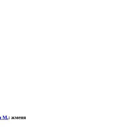
а М.
:
жменя