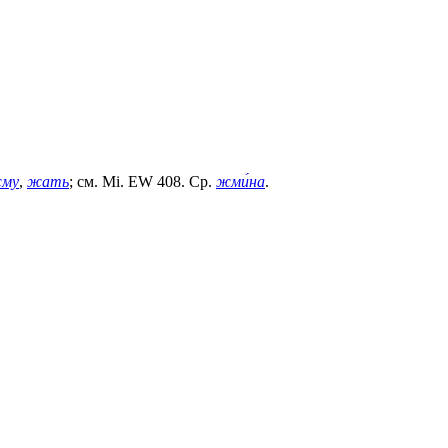
му
,
жать
; см. Мi. ЕW 408. Ср.
жми́на
.