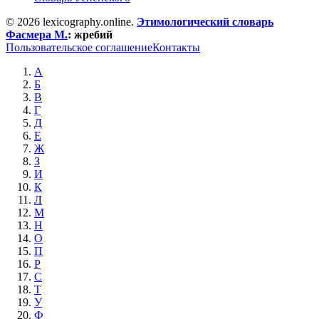
© 2026 lexicography.online.
Этимологический словарь
Фасмера М.
:
жребий
Пользовательское соглашение
Контакты
А
Б
В
Г
Д
Е
Ж
З
И
К
Л
М
Н
О
П
Р
С
Т
У
Ф