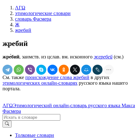
ΛΓΩ
этимологические словари
словарь Фасмера
Ж
жребий
жребий
жре́бий
, заимств. из цслав. вм. исконного
жеребей
(см.)
См. также
происхождение слова жребий
в других
этимологических онлайн-словарях
русского языка нашего
портала.
ΛΓΩ
Этимологический онлайн-словарь русского языка Макса
Фасмера
Толковые словари