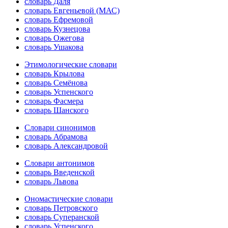
словарь Даля
словарь Евгеньевой (МАС)
словарь Ефремовой
словарь Кузнецова
словарь Ожегова
словарь Ушакова
Этимологические словари
словарь Крылова
словарь Семёнова
словарь Успенского
словарь Фасмера
словарь Шанского
Словари синонимов
словарь Абрамова
словарь Александровой
Словари антонимов
словарь Введенской
словарь Львова
Ономастические словари
словарь Петровского
словарь Суперанской
словарь Успенского