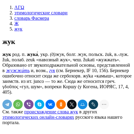
ΛΓΩ
этимологические словари
словарь Фасмера
Ж
жук
жук
жук
род. п.
жука́
, укр.
(д)жук
, болг.
жук
, польск. żuk, в.-луж.
žuk, полаб. zeuk «навозный жук», чеш. žukati «жужжать».
Образовано от звукоподражательной основы, представленной
в
жужжа́ть
и, возм.,
гук
(см. Бернекер, IF 10, 156). Бернекер
ошибочно относит сюда же сербохорв. жу̏ка «камыш», которое
заимств. из ит. junco — то же. Сюда же относится греч.
γδοῦπος «гул, шум», вопреки Коршу (у Когена, ИОРЯС, 17, 4,
405).
См. также
происхождение слова жук
в других
этимологических онлайн-словарях
русского языка нашего
портала.