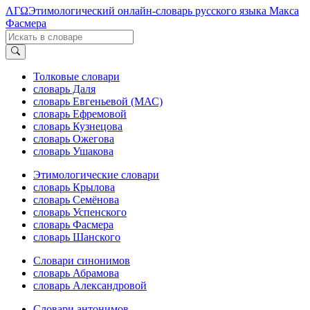
ΛΓΩ
Этимологический онлайн-словарь русского языка Макса
Фасмера
Толковые словари
словарь Даля
словарь Евгеньевой (МАС)
словарь Ефремовой
словарь Кузнецова
словарь Ожегова
словарь Ушакова
Этимологические словари
словарь Крылова
словарь Семёнова
словарь Успенского
словарь Фасмера
словарь Шанского
Словари синонимов
словарь Абрамова
словарь Александровой
Словари антонимов