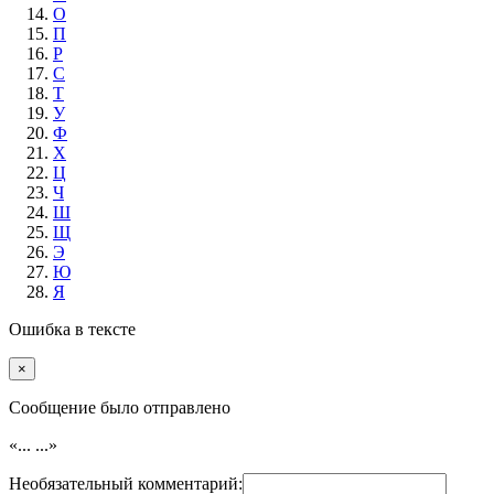
О
П
Р
С
Т
У
Ф
Х
Ц
Ч
Ш
Щ
Э
Ю
Я
Ошибка в тексте
×
Cообщение было отправлено
«...
...»
Необязательный комментарий: