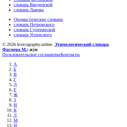
словарь Введенской
словарь Львова
Ономастические словари
словарь Петровского
словарь Суперанской
словарь Успенского
© 2026 lexicography.online.
Этимологический словарь
Фасмера М.
:
жук
Пользовательское соглашение
Контакты
А
Б
В
Г
Д
Е
Ж
З
И
К
Л
М
Н