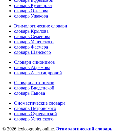
словарь Ефремовой
словарь Кузнецова
словарь Ожегова
словарь Ушакова
Этимологические словари
словарь Крылова
словарь Семёнова
словарь Успенского
словарь Фасмера
словарь Шанского
Словари синонимов
словарь Абрамова
словарь Александровой
Словари антонимов
словарь Введенской
словарь Львова
Ономастические словари
словарь Петровского
словарь Суперанской
словарь Успенского
© 2026 lexicography.online.
Этимологический словарь