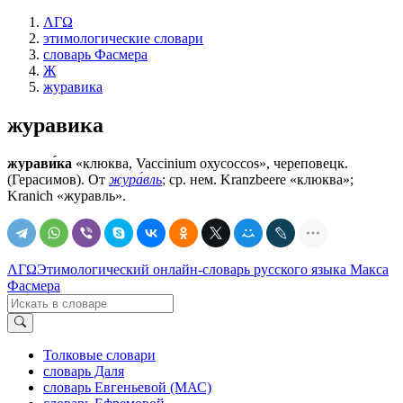
ΛΓΩ
этимологические словари
словарь Фасмера
Ж
журавика
журавика
журави́ка
«клюква, Vaccinium охусоссоs», череповецк.
(Герасимов). От
жура́вль
; ср. нем. Kranzbeere «клюква»;
Kranich «журавль».
ΛΓΩ
Этимологический онлайн-словарь русского языка Макса
Фасмера
Толковые словари
словарь Даля
словарь Евгеньевой (МАС)