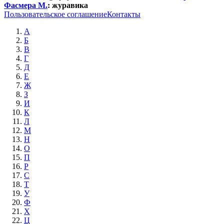
Фасмера М.
:
журавика
Пользовательское соглашение
Контакты
А
Б
В
Г
Д
Е
Ж
З
И
К
Л
М
Н
О
П
Р
С
Т
У
Ф
Х
Ц