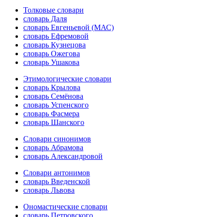
Толковые словари
словарь Даля
словарь Евгеньевой (МАС)
словарь Ефремовой
словарь Кузнецова
словарь Ожегова
словарь Ушакова
Этимологические словари
словарь Крылова
словарь Семёнова
словарь Успенского
словарь Фасмера
словарь Шанского
Словари синонимов
словарь Абрамова
словарь Александровой
Словари антонимов
словарь Введенской
словарь Львова
Ономастические словари
словарь Петровского