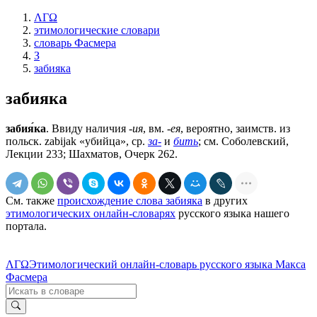
ΛΓΩ
этимологические словари
словарь Фасмера
З
забияка
забияка
забия́ка
. Ввиду наличия
-ия
, вм.
-ея
, вероятно, заимств. из
польск. zabijak «убийца», ср.
за-
и
бить
; см. Соболевский,
Лекции 233; Шахматов, Очерк 262.
См. также
происхождение слова забияка
в других
этимологических онлайн-словарях
русского языка нашего
портала.
ΛΓΩ
Этимологический онлайн-словарь русского языка Макса
Фасмера