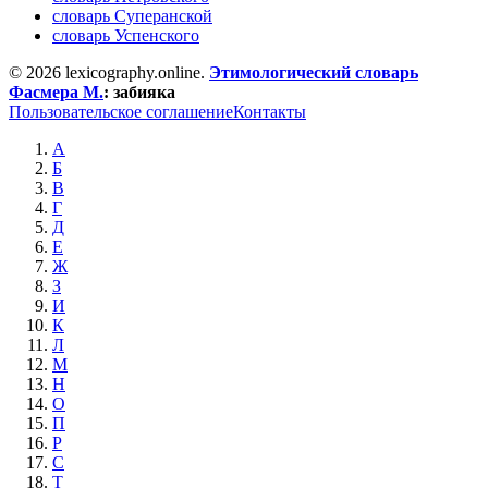
словарь Суперанской
словарь Успенского
© 2026 lexicography.online.
Этимологический словарь
Фасмера М.
:
забияка
Пользовательское соглашение
Контакты
А
Б
В
Г
Д
Е
Ж
З
И
К
Л
М
Н
О
П
Р
С
Т