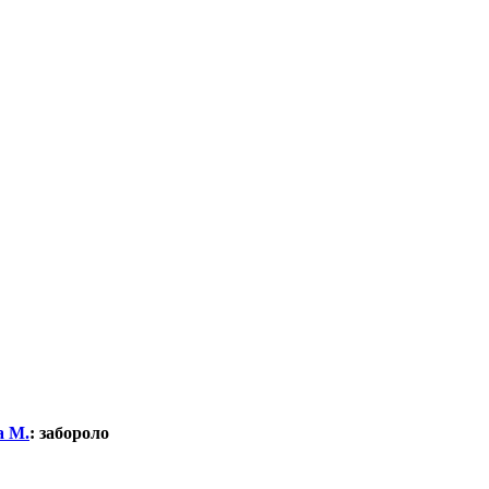
а М.
:
забороло