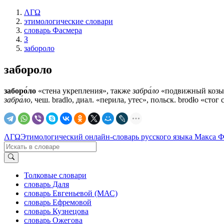
ΛΓΩ
этимологические словари
словарь Фасмера
З
забороло
забороло
заборо́ло
«стена укрепления», также
забра́ло
«подвижный козыре
забра́ло
, чеш. bradlo, диал. «перила, утес», польск. brodło «сто
ΛΓΩ
Этимологический онлайн-словарь русского языка Макса 
Толковые словари
словарь Даля
словарь Евгеньевой (МАС)
словарь Ефремовой
словарь Кузнецова
словарь Ожегова