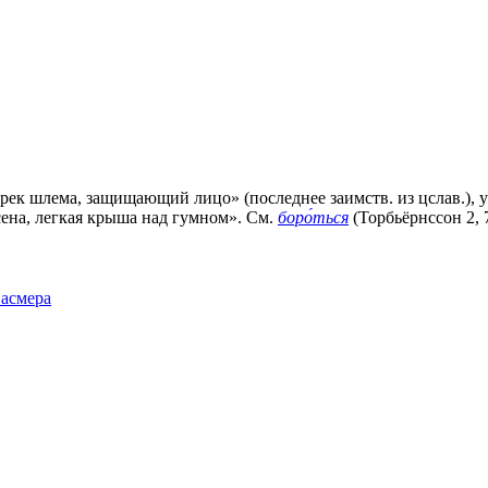
к шлема, защищающий лицо» (последнее заимств. из цслав.), ук
г сена, легкая крыша над гумном». См.
боро́ться
(Торбьёрнссон 2, 7
Фасмера