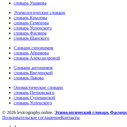
словарь Ушакова
Этимологические словари
словарь Крылова
словарь Семёнова
словарь Успенского
словарь Фасмера
словарь Шанского
Словари синонимов
словарь Абрамова
словарь Александровой
Словари антонимов
словарь Введенской
словарь Львова
Ономастические словари
словарь Петровского
словарь Суперанской
словарь Успенского
© 2026 lexicography.online.
Этимологический словарь Фасмер
Пользовательское соглашение
Контакты