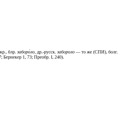
р., блр.
заборо́ло
, др.-русск.
забороло
— то же (СПИ), болг.
; Бернекер 1, 73; Преобр. I, 240).