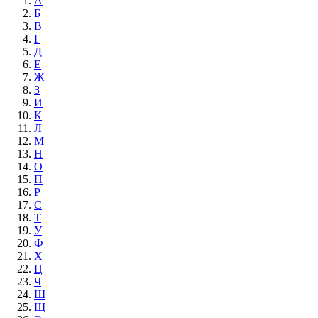
А
Б
В
Г
Д
Е
Ж
З
И
К
Л
М
Н
О
П
Р
С
Т
У
Ф
Х
Ц
Ч
Ш
Щ