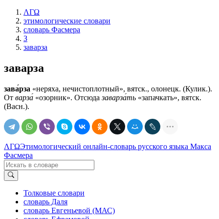
ΛΓΩ
этимологические словари
словарь Фасмера
З
заварза
заварза
зава́рза
«неряха, нечистоплотный», вятск., олонецк. (Кулик.).
От
варза́
«озорник». Отсюда
заварза́ть
«запачкать», вятск.
(Васн.).
ΛΓΩ
Этимологический онлайн-словарь русского языка Макса
Фасмера
Толковые словари
словарь Даля
словарь Евгеньевой (МАС)