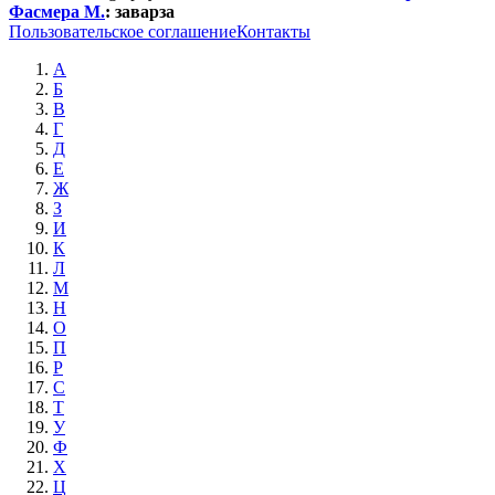
Фасмера М.
:
заварза
Пользовательское соглашение
Контакты
А
Б
В
Г
Д
Е
Ж
З
И
К
Л
М
Н
О
П
Р
С
Т
У
Ф
Х
Ц