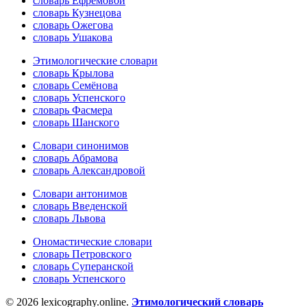
словарь Ефремовой
словарь Кузнецова
словарь Ожегова
словарь Ушакова
Этимологические словари
словарь Крылова
словарь Семёнова
словарь Успенского
словарь Фасмера
словарь Шанского
Словари синонимов
словарь Абрамова
словарь Александровой
Словари антонимов
словарь Введенской
словарь Львова
Ономастические словари
словарь Петровского
словарь Суперанской
словарь Успенского
© 2026 lexicography.online.
Этимологический словарь