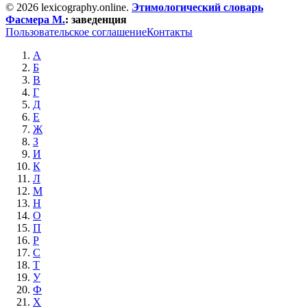
© 2026 lexicography.online.
Этимологический словарь
Фасмера М.
:
заведенция
Пользовательское соглашение
Контакты
А
Б
В
Г
Д
Е
Ж
З
И
К
Л
М
Н
О
П
Р
С
Т
У
Ф
Х