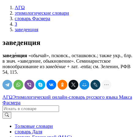
ΛΓΩ
этимологические словари
словарь Фасмера
З
заведенция
заведенция
заведе́нция
«обычай», псковск., осташковск.; также укр., блр.
в знач. «заведение, обыкновение». Семинаристское
новообразование из
заведе́ние
+ лат. -entia; см. Зеленин, РФВ
54, 115.
ΛΓΩ
Этимологический онлайн-словарь русского языка Макса
Фасмера
Толковые словари
словарь Даля