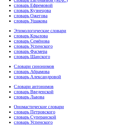
словарь Евгеньевой (МАС)
словарь Ефремовой
словарь Кузнецова
словарь Ожегова
словарь Ушакова
Этимологические словари
словарь Крылова
словарь Семёнова
словарь Успенского
словарь Фасмера
словарь Шанского
Словари синонимов
словарь Абрамова
словарь Александровой
Словари антонимов
словарь Введенской
словарь Львова
Ономастические словари
словарь Петровского
словарь Суперанской
словарь Успенского