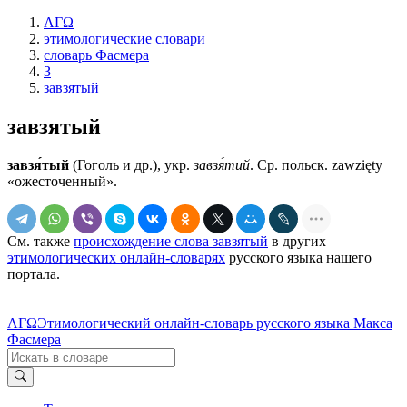
ΛΓΩ
этимологические словари
словарь Фасмера
З
завзятый
завзятый
завзя́тый
(Гоголь и др.), укр.
завзя́тий
. Ср. польск. zawzięty
«ожесточенный».
См. также
происхождение слова завзятый
в других
этимологических онлайн-словарях
русского языка нашего
портала.
ΛΓΩ
Этимологический онлайн-словарь русского языка Макса
Фасмера