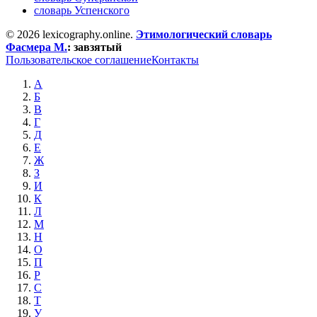
словарь Успенского
© 2026 lexicography.online.
Этимологический словарь
Фасмера М.
:
завзятый
Пользовательское соглашение
Контакты
А
Б
В
Г
Д
Е
Ж
З
И
К
Л
М
Н
О
П
Р
С
Т
У