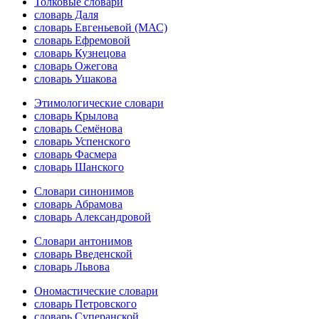
Толковые словари
словарь Даля
словарь Евгеньевой (МАС)
словарь Ефремовой
словарь Кузнецова
словарь Ожегова
словарь Ушакова
Этимологические словари
словарь Крылова
словарь Семёнова
словарь Успенского
словарь Фасмера
словарь Шанского
Словари синонимов
словарь Абрамова
словарь Александровой
Словари антонимов
словарь Введенской
словарь Львова
Ономастические словари
словарь Петровского
словарь Суперанской