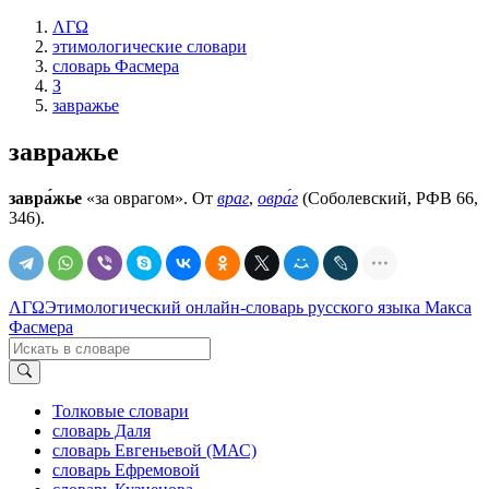
ΛΓΩ
этимологические словари
словарь Фасмера
З
завражье
завражье
завра́жье
«за оврагом». От
враг
,
овра́г
(Соболевский, РФВ 66,
346).
ΛΓΩ
Этимологический онлайн-словарь русского языка Макса
Фасмера
Толковые словари
словарь Даля
словарь Евгеньевой (МАС)
словарь Ефремовой