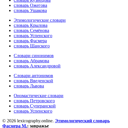
словарь Кузнецова
словарь Ожегова
словарь Ушакова
Этимологические словари
словарь Крылова
словарь Семёнова
словарь Успенского
словарь Фасмера
словарь Шанского
Словари синонимов
словарь Абрамова
словарь Александровой
Словари антонимов
словарь Введенской
словарь Львова
Ономастические словари
словарь Петровского
словарь Суперанской
словарь Успенского
© 2026 lexicography.online.
Этимологический словарь
Фасмера М.
:
завражье