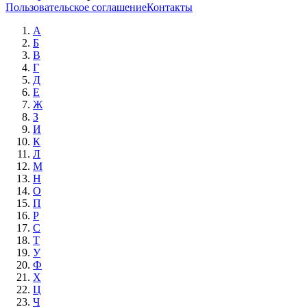
Пользовательское соглашение
Контакты
А
Б
В
Г
Д
Е
Ж
З
И
К
Л
М
Н
О
П
Р
С
Т
У
Ф
Х
Ц
Ч