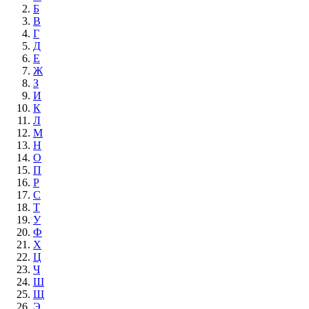
Б
В
Г
Д
Е
Ж
З
И
К
Л
М
Н
О
П
Р
С
Т
У
Ф
Х
Ц
Ч
Ш
Щ
Э