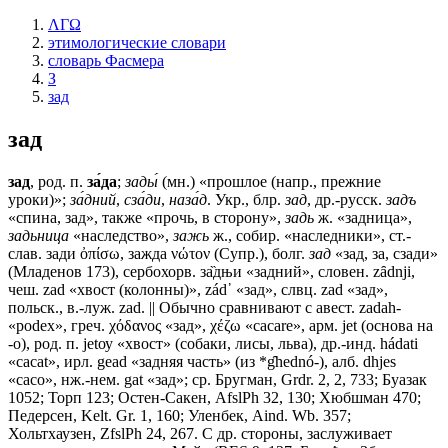
ΛΓΩ
этимологические словари
словарь Фасмера
З
зад
зад
зад
, род. п.
за́да
;
зады́
(мн.) «прошлое (напр., прежние
уроки)»;
за́дний
,
сза́ди
,
наза́д
. Укр., блр.
зад
, др.-русск.
задъ
«спина, зад», также «прочь, в сторону»,
задь
ж. «задница»,
задьница
«наследство»,
зажь
ж., собир. «наследники», ст.-
слав.
зади
ὀπίσω,
зажда
νώτον (Супр.), болг.
зад
«зад, за, сзади»
(Младенов 173), сербохорв. за̏дњи «задний», словен. zȃdnji,
чеш. zаd «хвост (колонны)», zád᾽ «зад», слвц. zаd «зад»,
польск., в.-луж. zad. || Обычно сравнивают с авест. zadah-
«роdех», греч. χόδανος «зад», χέζω «сасаrе», арм. jеt (основа на
-o), род. п. jеtоу «хвост» (собаки, лисы, льва), др.-инд. hádati
«сасаt», ирл. gеаd «задняя часть» (из *g̑hednó-), алб. dhjes
«сасо», нж.-нем. gаt «зад»; ср. Бругман, Grdr. 2, 2, 733; Буазак
1052; Торп 123; Остен-Сакен, AfslPh 32, 130; Хюбшман 470;
Педерсен, Kelt. Gr. 1, 160; Уленбек, Aind. Wb. 357;
Хольтхаузен, ZfslPh 24, 267. С др. стороны, заслуживает