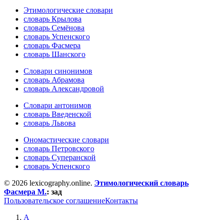
Этимологические словари
словарь Крылова
словарь Семёнова
словарь Успенского
словарь Фасмера
словарь Шанского
Словари синонимов
словарь Абрамова
словарь Александровой
Словари антонимов
словарь Введенской
словарь Львова
Ономастические словари
словарь Петровского
словарь Суперанской
словарь Успенского
© 2026 lexicography.online.
Этимологический словарь
Фасмера М.
:
зад
Пользовательское соглашение
Контакты
А