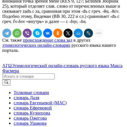
внимания точка зрения Мейе (RЕS 9, 127; Белиħев Зборник
25), который отделяет слав. слово от перечисленных выше и
связывает zadъ с zа, сравнивая при этом -dъ с греч. -θα, -θεν.
Подобно этому, Видеман (ВВ 30, 222 и сл.) сравнивает -dъ с
греч.
ἔν-δον
«внутрь» и далее — с -δην, -δα.
См. также
происхождение слова зад
в других
этимологических онлайн-словарях
русского языка нашего
портала.
ΛΓΩ
Этимологический онлайн-словарь русского языка Макса
Фасмера
Толковые словари
словарь Даля
словарь Евгеньевой (МАС)
словарь Ефремовой
словарь Кузнецова
словарь Ожегова
словарь Ушакова