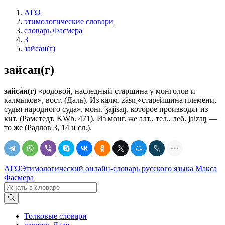
ΛΓΩ
этимологические словари
словарь Фасмера
З
зайсан(г)
зайсан(г)
зайса́н(г)
«родовой, наследный старшина у монголов и
калмыков», вост. (Даль). Из калм. zäsn̥ «старейшина племени,
судья народного суда», монг. ǯajisaŋ, которое производят из
кит. (Рамстедт, KWb. 471). Из монг. же алт., тел., леб. jaizaŋ —
то же (Радлов 3, 14 и сл.).
ΛΓΩ
Этимологический онлайн-словарь русского языка Макса
Фасмера
Толковые словари