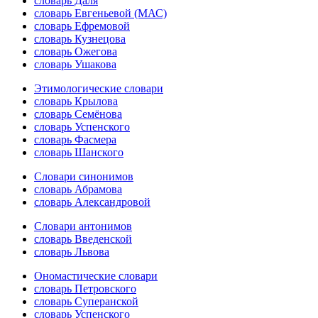
словарь Даля
словарь Евгеньевой (МАС)
словарь Ефремовой
словарь Кузнецова
словарь Ожегова
словарь Ушакова
Этимологические словари
словарь Крылова
словарь Семёнова
словарь Успенского
словарь Фасмера
словарь Шанского
Словари синонимов
словарь Абрамова
словарь Александровой
Словари антонимов
словарь Введенской
словарь Львова
Ономастические словари
словарь Петровского
словарь Суперанской
словарь Успенского