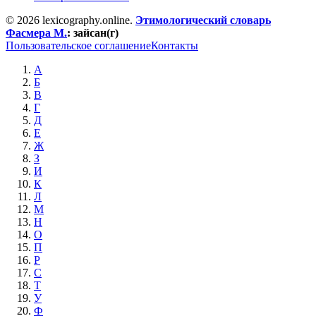
© 2026 lexicography.online.
Этимологический словарь
Фасмера М.
:
зайсан(г)
Пользовательское соглашение
Контакты
А
Б
В
Г
Д
Е
Ж
З
И
К
Л
М
Н
О
П
Р
С
Т
У
Ф