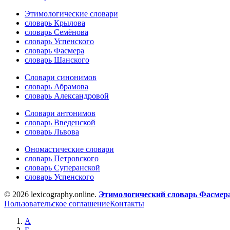
Этимологические словари
словарь Крылова
словарь Семёнова
словарь Успенского
словарь Фасмера
словарь Шанского
Словари синонимов
словарь Абрамова
словарь Александровой
Словари антонимов
словарь Введенской
словарь Львова
Ономастические словари
словарь Петровского
словарь Суперанской
словарь Успенского
© 2026 lexicography.online.
Этимологический словарь Фасмер
Пользовательское соглашение
Контакты
А