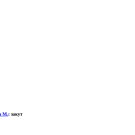
а М.
:
закут