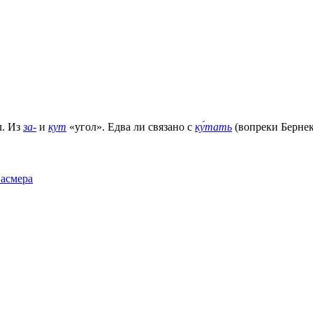
л. Из
за-
и
кут
«угол». Едва ли связано с
ку́тать
(вопреки Бернекер
Фасмера