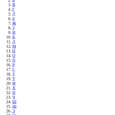
Б
В
Г
Д
Е
Ж
З
И
К
Л
М
Н
О
П
Р
С
Т
У
Ф
Х
Ц
Ч
Ш
Щ
Э