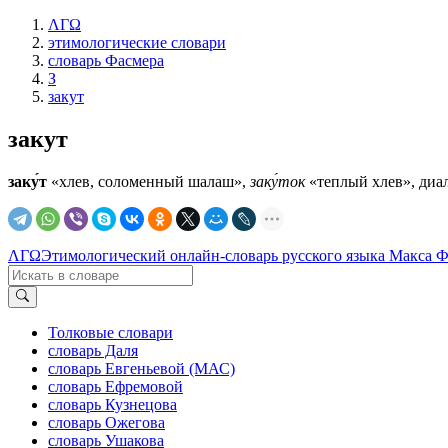
ΛΓΩ
этимологические словари
словарь Фасмера
З
закут
закут
заку́т
«хлев, соломенный шалаш»,
заку́ток
«теплый хлев», диа
ΛΓΩ
Этимологический онлайн-словарь русского языка Макса 
Толковые словари
словарь Даля
словарь Евгеньевой (МАС)
словарь Ефремовой
словарь Кузнецова
словарь Ожегова
словарь Ушакова