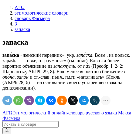
ΛΓΩ
этимологические словари
словарь Фасмера
З
запаска
запаска
запа́ска
«женский передник», укр.
запа́ска
. Возм., из польск.
zараskа — то же, от раs «пояс» (см. по́яс). Едва ли более
вероятно объяснение из
запахну́ть
, от
па́х
(Преобр. I, 242;
Шарпантье, AfslPh 29, 8). Еще менее вероятно сближение с
опо́на
,
запо́н
и ст.-слав.
пьнѫ, пѧти
«натягивать» (Иокль
(AfslPh 28, 6) — на основании своего устаревшего закона
деназализации).
ΛΓΩ
Этимологический онлайн-словарь русского языка Макса
Фасмера