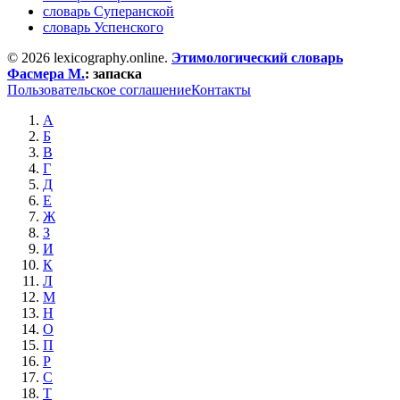
словарь Суперанской
словарь Успенского
© 2026 lexicography.online.
Этимологический словарь
Фасмера М.
:
запаска
Пользовательское соглашение
Контакты
А
Б
В
Г
Д
Е
Ж
З
И
К
Л
М
Н
О
П
Р
С
Т