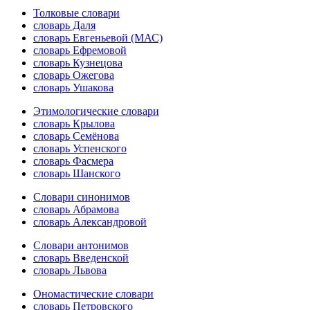
Толковые словари
словарь Даля
словарь Евгеньевой (МАС)
словарь Ефремовой
словарь Кузнецова
словарь Ожегова
словарь Ушакова
Этимологические словари
словарь Крылова
словарь Семёнова
словарь Успенского
словарь Фасмера
словарь Шанского
Словари синонимов
словарь Абрамова
словарь Александровой
Словари антонимов
словарь Введенской
словарь Львова
Ономастические словари
словарь Петровского