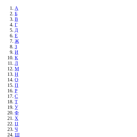
А
Б
В
Г
Д
Е
Ж
З
И
К
Л
М
Н
О
П
Р
С
Т
У
Ф
Х
Ц
Ч
Ш