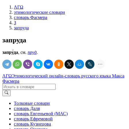
ΛΓΩ
этимологические словари
словарь Фасмера
З
запруда
запруда
запру́да
, см.
пруд
.
ΛΓΩ
Этимологический онлайн-словарь русского языка Макса
Фасмера
Толковые словари
словарь Даля
словарь Евгеньевой (МАС)
словарь Ефремовой
словарь Кузнецова