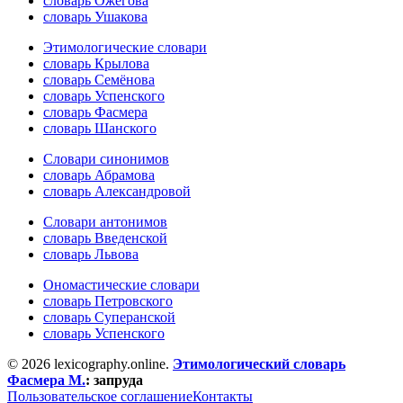
словарь Ожегова
словарь Ушакова
Этимологические словари
словарь Крылова
словарь Семёнова
словарь Успенского
словарь Фасмера
словарь Шанского
Словари синонимов
словарь Абрамова
словарь Александровой
Словари антонимов
словарь Введенской
словарь Львова
Ономастические словари
словарь Петровского
словарь Суперанской
словарь Успенского
© 2026 lexicography.online.
Этимологический словарь
Фасмера М.
:
запруда
Пользовательское соглашение
Контакты