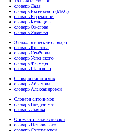
Толковые словари
словарь Даля
словарь Евгеньевой (МАС)
словарь Ефремовой
словарь Кузнецова
словарь Ожегова
словарь Ушакова
Этимологические словари
словарь Крылова
словарь Семёнова
словарь Успенского
словарь Фасмера
словарь Шанского
Словари синонимов
словарь Абрамова
словарь Александровой
Словари антонимов
словарь Введенской
словарь Львова
Ономастические словари
словарь Петровского
словарь Суперанской