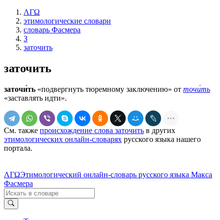
ΛΓΩ
этимологические словари
словарь Фасмера
З
заточить
заточить
заточи́ть
«подвергнуть тюремному заключению» от
точи́ть
«заставлять идти».
См. также
происхождение слова заточить
в других
этимологических онлайн-словарях
русского языка нашего
портала.
ΛΓΩ
Этимологический онлайн-словарь русского языка Макса
Фасмера