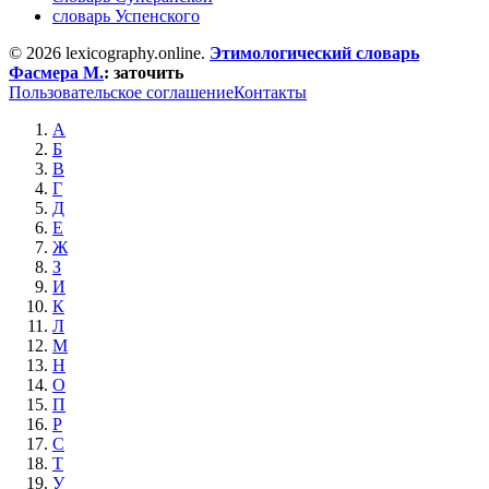
словарь Успенского
© 2026 lexicography.online.
Этимологический словарь
Фасмера М.
:
заточить
Пользовательское соглашение
Контакты
А
Б
В
Г
Д
Е
Ж
З
И
К
Л
М
Н
О
П
Р
С
Т
У