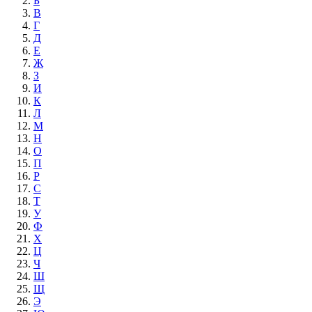
Б
В
Г
Д
Е
Ж
З
И
К
Л
М
Н
О
П
Р
С
Т
У
Ф
Х
Ц
Ч
Ш
Щ
Э