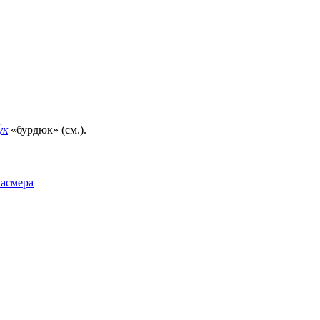
́к
«бурдюк» (см.).
Фасмера