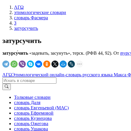
ΛΓΩ
этимологические словари
словарь Фасмера
З
затурсучить
затурсучить
затурсу́чить
«задевать, засунуть», терск. (РФВ 44, 92). От
турсу
ΛΓΩ
Этимологический онлайн-словарь русского языка Макса 
Толковые словари
словарь Даля
словарь Евгеньевой (МАС)
словарь Ефремовой
словарь Кузнецова
словарь Ожегова
словарь Ушакова