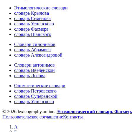
Этимологические словари
словарь Крылова
словарь Семёнова
словарь Успенского
словарь Фасмера
словарь Шанского
Словари синонимов
словарь Абрамова
словарь Александровой
Словари антонимов
словарь Введенской
словарь Львова
Ономастические словари
словарь Петровского
словарь Суперанской
словарь Успенского
© 2026 lexicography.online.
Этимологический словарь Фасмер
Пользовательское соглашение
Контакты
А