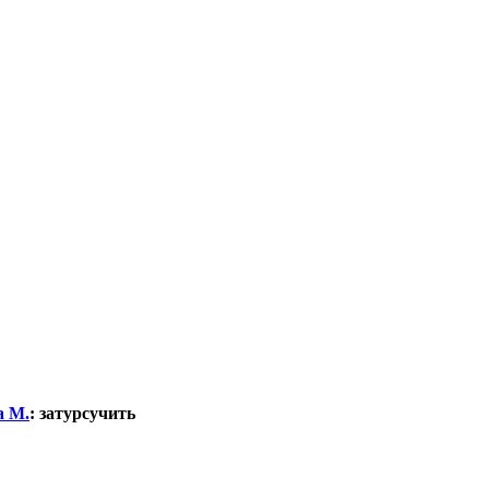
а М.
:
затурсучить