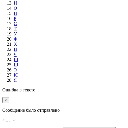
Н
О
П
Р
С
Т
У
Ф
Х
Ц
Ч
Ш
Щ
Э
Ю
Я
Ошибка в тексте
×
Cообщение было отправлено
«...
...»