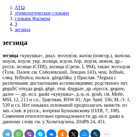
ΛΓΩ
этимологические словари
словарь Фасмера
З
зегзица
зегзица
зегзи́ца
«кукушка», диал.
жегозу́ля
,
заго́за
(новгор.),
заго́ска
,
зазу́ля
,
зозу́ля
, укр.
зегзи́ця
,
зезу́ля
, блр.
зозу́ля
,
зязю́ля
, др.-
русск.
зегзица
(СПИ),
зогзица
(Срезн. I, 994), также
жегъзуля
(Толк. Палея; см. Соболевский, Лекции 143), чеш. žežhule,
слвц. žežhulica, польск. gżegżółka. || Праслав. *žеgъzа с
различными дистантными ассимиляциями; родственно лит.
gegužė̃, откуда gegà, gẽgė, лтш. dzęguze, др.-прусск. geguse,
далее — др.-исл. gaukr «кукушка», д.-в.-н. gouh; см. Мейе,
МSL 12, 213 и сл.; Траутман, ВSW 81; Арr. Sprd. 336; М.-Э. 1,
539 и сл. Нет никаких оснований предполагать заимств. из
зап.-слав. в русск., вопреки Булаховскому (ОЛЯ, 7, 108).
Сомнения относительно принадлежности др.-исл. gaukr к
данному слову см. у Хольтхаузена, ZfslPh 24, 451.