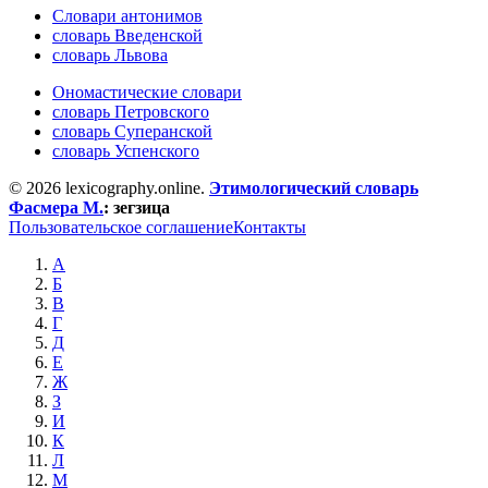
Словари антонимов
словарь Введенской
словарь Львова
Ономастические словари
словарь Петровского
словарь Суперанской
словарь Успенского
© 2026 lexicography.online.
Этимологический словарь
Фасмера М.
:
зегзица
Пользовательское соглашение
Контакты
А
Б
В
Г
Д
Е
Ж
З
И
К
Л
М