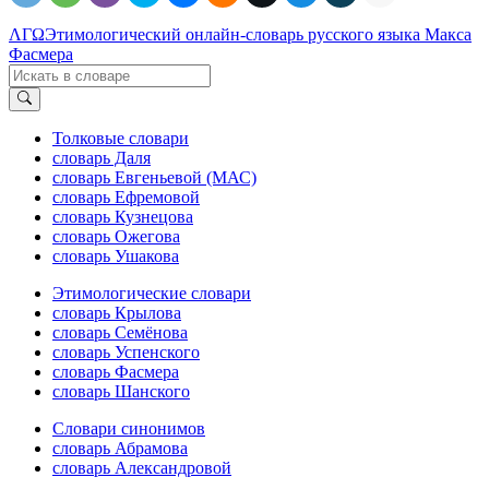
ΛΓΩ
Этимологический онлайн-словарь русского языка Макса
Фасмера
Толковые словари
словарь Даля
словарь Евгеньевой (МАС)
словарь Ефремовой
словарь Кузнецова
словарь Ожегова
словарь Ушакова
Этимологические словари
словарь Крылова
словарь Семёнова
словарь Успенского
словарь Фасмера
словарь Шанского
Словари синонимов
словарь Абрамова
словарь Александровой