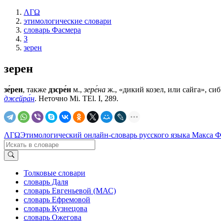
ΛΓΩ
этимологические словари
словарь Фасмера
З
зерен
зерен
зе́рен
, также
дзсре́н
м.,
зере́на
ж., «дикий козел, или сайга», сиб. 
джейра́н
. Неточно Мi. ТЕl. I, 289.
ΛΓΩ
Этимологический онлайн-словарь русского языка Макса 
Толковые словари
словарь Даля
словарь Евгеньевой (МАС)
словарь Ефремовой
словарь Кузнецова
словарь Ожегова