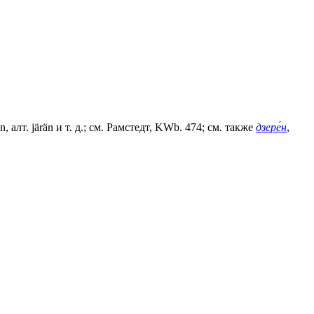
n, алт. järän и т. д.; см. Рамстедт, KWb. 474; см. также
дзере́н
,