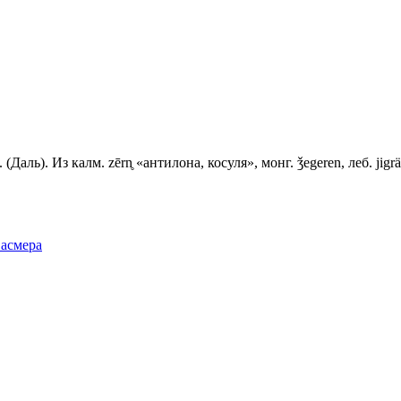
(Даль). Из калм. zērn̥ «антилона, косуля», монг. ǯеgеrеn, леб. jigrä
Фасмера