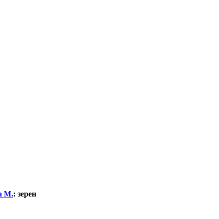
а М.
:
зерен