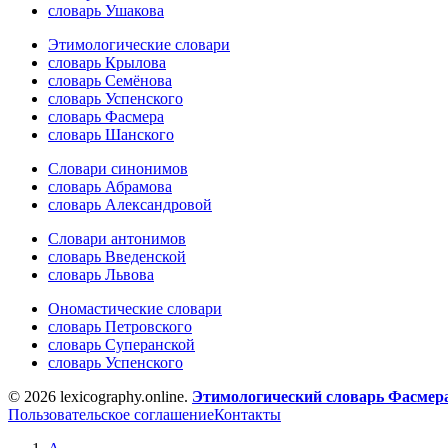
словарь Ушакова
Этимологические словари
словарь Крылова
словарь Семёнова
словарь Успенского
словарь Фасмера
словарь Шанского
Словари синонимов
словарь Абрамова
словарь Александровой
Словари антонимов
словарь Введенской
словарь Львова
Ономастические словари
словарь Петровского
словарь Суперанской
словарь Успенского
© 2026 lexicography.online.
Этимологический словарь Фасмер
Пользовательское соглашение
Контакты