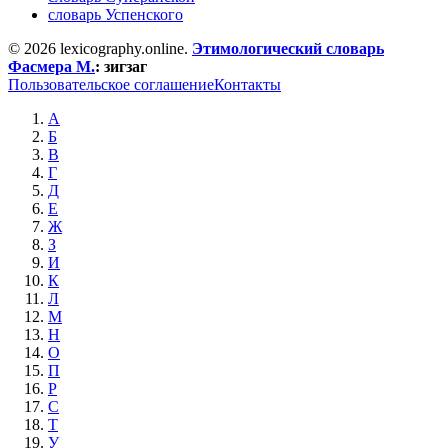
словарь Успенского
© 2026 lexicography.online.
Этимологический словарь
Фасмера М.
:
зигзаг
Пользовательское соглашение
Контакты
А
Б
В
Г
Д
Е
Ж
З
И
К
Л
М
Н
О
П
Р
С
Т
У