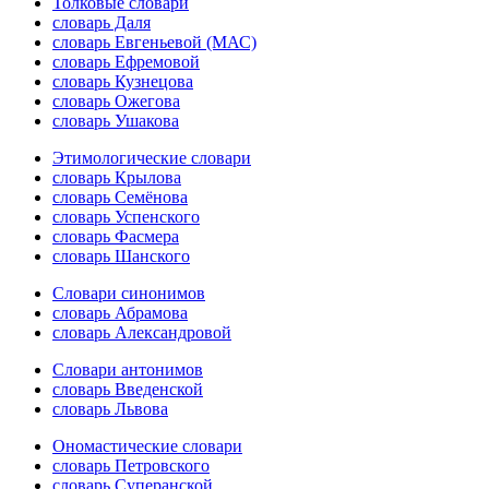
Толковые словари
словарь Даля
словарь Евгеньевой (МАС)
словарь Ефремовой
словарь Кузнецова
словарь Ожегова
словарь Ушакова
Этимологические словари
словарь Крылова
словарь Семёнова
словарь Успенского
словарь Фасмера
словарь Шанского
Словари синонимов
словарь Абрамова
словарь Александровой
Словари антонимов
словарь Введенской
словарь Львова
Ономастические словари
словарь Петровского
словарь Суперанской