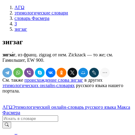
ΛΓΩ
этимологические словари
словарь Фасмера
З
зигзаг
зигзаг
зигза́г
, из франц. zigzag от нем. Zickzack — то же; см.
Гамильшег, ЕW 900.
См. также
происхождение слова зигзаг
в других
этимологических онлайн-словарях
русского языка нашего
портала.
ΛΓΩ
Этимологический онлайн-словарь русского языка Макса
Фасмера