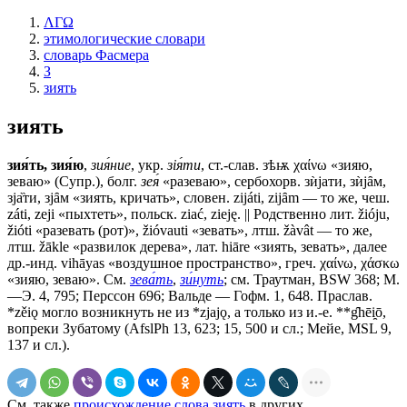
ΛΓΩ
этимологические словари
словарь Фасмера
З
зиять
зиять
зия́ть, зия́ю
,
зия́ние
, укр.
зiя́ти
, ст.-слав.
зѣѭ
χαίνω «зияю,
зеваю» (Супр.), болг.
зея́
«разеваю», сербохорв. зѝjати, зѝjȃм,
зjа̏ти, зjȃм «зиять, кричать», словен. zijáti, zijȃm — то же, чеш.
záti, zeji «пыхтеть», польск. ziać, zieję. || Родственно лит. žióju,
žióti «разевать (рот)», žióvauti «зевать», лтш. žàvât — то же,
лтш. žāklе «развилок дерева», лат. hiārе «зиять, зевать», далее
др.-инд. vihāyas «воздушное пространство», греч. χαίνω, χάσκω
«зияю, зеваю». См.
зева́ть
,
зи́нуть
; см. Траутман, ВSW 368; М.
—Э. 4, 795; Перссон 696; Вальде — Гофм. 1, 648. Праслав.
*zěiǫ могло возникнуть не из *zjajǫ, а только из и.-е. **g̑hēi̯ō,
вопреки Зубатому (AfslPh 13, 623; 15, 500 и сл.; Мейе, МSL 9,
137 и сл.).
См. также
происхождение слова зиять
в других