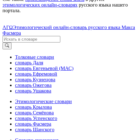
этимологических онлайн-словарях
русского языка нашего
портала.
ΛΓΩ
Этимологический онлайн-словарь русского языка Макса
Фасмера
Толковые словари
словарь Даля
словарь Евгеньевой (МАС)
словарь Ефремовой
словарь Кузнецова
словарь Ожегова
словарь Ушакова
Этимологические словари
словарь Крылова
словарь Семёнова
словарь Успенского
словарь Фасмера
словарь Шанского