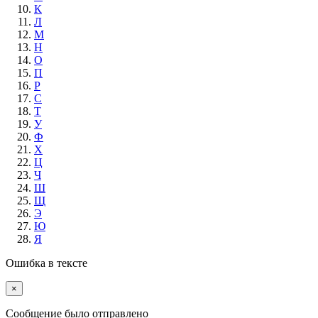
К
Л
М
Н
О
П
Р
С
Т
У
Ф
Х
Ц
Ч
Ш
Щ
Э
Ю
Я
Ошибка в тексте
×
Cообщение было отправлено