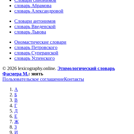
Словари синонимов
словарь Абрамова
словарь Александровой
Словари антонимов
словарь Введенской
словарь Львова
Ономастические словари
словарь Петровского
словарь Суперанской
словарь Успенского
© 2026 lexicography.online.
Этимологический словарь
Фасмера М.
:
зиять
Пользовательское соглашение
Контакты
А
Б
В
Г
Д
Е
Ж
З
И