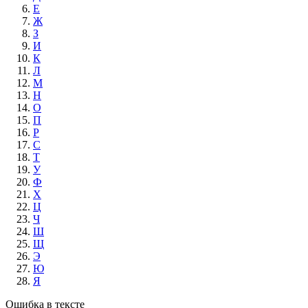
Е
Ж
З
И
К
Л
М
Н
О
П
Р
С
Т
У
Ф
Х
Ц
Ч
Ш
Щ
Э
Ю
Я
Ошибка в тексте