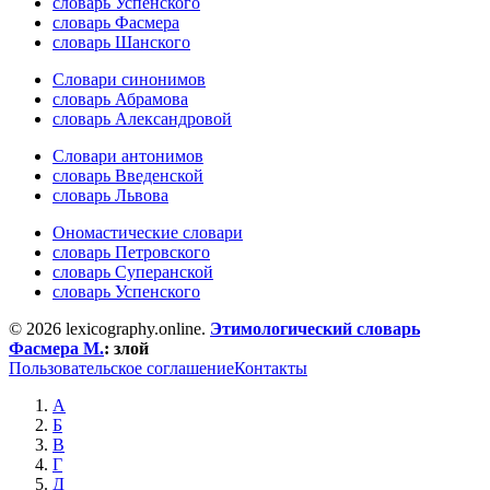
словарь Успенского
словарь Фасмера
словарь Шанского
Словари синонимов
словарь Абрамова
словарь Александровой
Словари антонимов
словарь Введенской
словарь Львова
Ономастические словари
словарь Петровского
словарь Суперанской
словарь Успенского
© 2026 lexicography.online.
Этимологический словарь
Фасмера М.
:
злой
Пользовательское соглашение
Контакты
А
Б
В
Г
Д