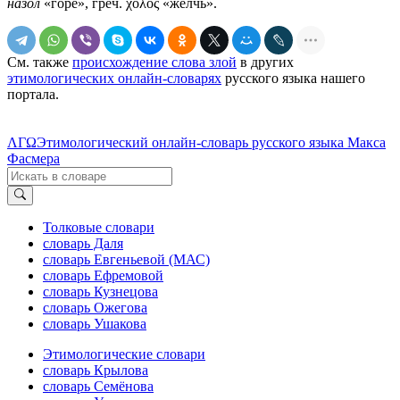
назо́л
«горе», греч. χόλος «желчь».
См. также
происхождение слова злой
в других
этимологических онлайн-словарях
русского языка нашего
портала.
ΛΓΩ
Этимологический онлайн-словарь русского языка Макса
Фасмера
Толковые словари
словарь Даля
словарь Евгеньевой (МАС)
словарь Ефремовой
словарь Кузнецова
словарь Ожегова
словарь Ушакова
Этимологические словари
словарь Крылова
словарь Семёнова