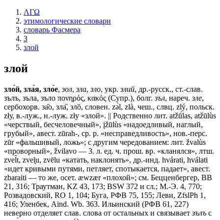
ΛΓΩ
этимологические словари
словарь Фасмера
З
злой
злой
зло́й, зла́я, зло́е
,
зол
,
зла
,
зло
, укр.
злий
, др.-русск., ст.-слав.
зълъ, зъла, зъло
πονηρός, κακός (Супр.), болг.
зъл
, нареч.
зле
,
сербохорв. за̏о, зла̏, злȍ, словен. zǝ̀l, zlà, чеш., слвц. zlý, польск.
złу, в.-луж., н.-луж. złу «злой». || Родственно лит. atžū́las, atžūlùs
«черствый, бесчеловечный», įžūlùs «надоедливый, наглый,
грубый», авест. zūrah-, ср. р. «несправедливость», нов.-перс.
zūr «фальшивый, ложь»; с другим чередованием: лит. žvalùs
«проворный», žvilavo — 3. л. ед. ч. прош. вр. «кланялся», лтш.
zvel̂t, zvel̨u, zvēlu «катать, наклонять», др.-инд. hvárati, hválati
«идет кривыми путями, петляет, спотыкается, падает», авест.
zbaraiti — то же, осет. æwzær «плохой»; см. Бецценбергер, ВВ
21, 316; Траутман, KZ 43, 173; ВSW 372 и сл.; М.-Э. 4, 770;
Розвадовский, RО 1, 104; Буга, РФВ 75, 155; Леви, ZfslPh 1,
416; Уленбек, Aind. Wb. 363. Ильинский (РФВ 61, 227)
неверно отделяет слав. слова от остальных и связывает
зълъ
с