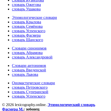
словарь Кузнецова
словарь Ожегова
словарь Ушакова
Этимологические словари
словарь Крылова
словарь Семёнова
словарь Успенского
словарь Фасмера
словарь Шанского
Словари синонимов
словарь Абрамова
словарь Александровой
Словари антонимов
словарь Введенской
словарь Львова
Ономастические словари
словарь Петровского
словарь Суперанской
словарь Успенского
© 2026 lexicography.online.
Этимологический словарь
Фасмера М.
:
зобонец