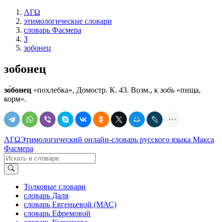
ΛΓΩ
этимологические словари
словарь Фасмера
З
зобонец
зобонец
зо́бонец
«похлебка», Домостр. К. 43. Возм., к
зобь
«пища,
корм».
ΛΓΩ
Этимологический онлайн-словарь русского языка Макса
Фасмера
Толковые словари
словарь Даля
словарь Евгеньевой (МАС)
словарь Ефремовой