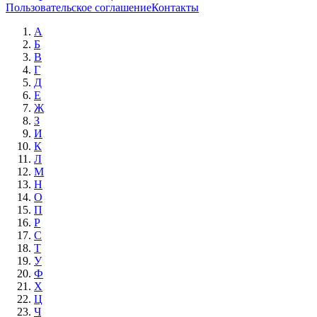
Пользовательское соглашение
Контакты
А
Б
В
Г
Д
Е
Ж
З
И
К
Л
М
Н
О
П
Р
С
Т
У
Ф
Х
Ц
Ч