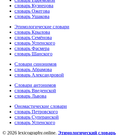
словарь Ефремовой
словарь Кузнецова
словарь Ожегова
словарь Ушакова
Этимологические словари
словарь Крылова
словарь Семёнова
словарь Успенского
словарь Фасмера
словарь Шанского
Словари синонимов
словарь Абрамова
словарь Александровой
Словари антонимов
словарь Введенской
словарь Львова
Ономастические словари
словарь Петровского
словарь Суперанской
словарь Успенского
© 2026 lexicography.online.
Этимологический словарь