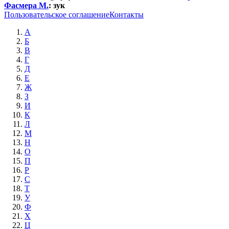
Фасмера М.
:
зук
Пользовательское соглашение
Контакты
А
Б
В
Г
Д
Е
Ж
З
И
К
Л
М
Н
О
П
Р
С
Т
У
Ф
Х
Ц