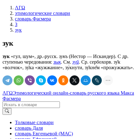
ΛΓΩ
этимологические словари
словарь Фасмера
З
зук
зук
зук
«гул, шум», др.-русск.
зукъ
(Нестор — Искандер). С др.
ступенью чередования:
зык
. См.
зуй
. Ср. сербохорв. зу̂к
«волчок», зу̏ка «жужжание», зу́кнути, зу̂кне̑м «прожужжать».
ΛΓΩ
Этимологический онлайн-словарь русского языка Макса
Фасмера
Толковые словари
словарь Даля
словарь Евгеньевой (МАС)