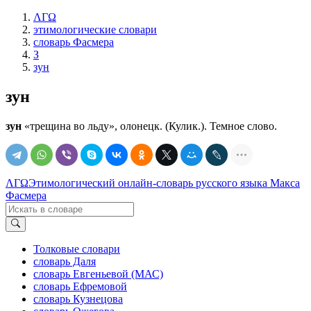
ΛΓΩ
этимологические словари
словарь Фасмера
З
зун
зун
зун
«трещина во льду», олонецк. (Кулик.). Темное слово.
ΛΓΩ
Этимологический онлайн-словарь русского языка Макса
Фасмера
Толковые словари
словарь Даля
словарь Евгеньевой (МАС)
словарь Ефремовой
словарь Кузнецова