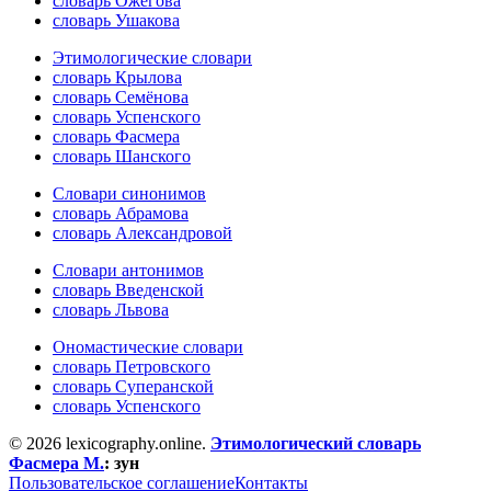
словарь Ожегова
словарь Ушакова
Этимологические словари
словарь Крылова
словарь Семёнова
словарь Успенского
словарь Фасмера
словарь Шанского
Словари синонимов
словарь Абрамова
словарь Александровой
Словари антонимов
словарь Введенской
словарь Львова
Ономастические словари
словарь Петровского
словарь Суперанской
словарь Успенского
© 2026 lexicography.online.
Этимологический словарь
Фасмера М.
:
зун
Пользовательское соглашение
Контакты