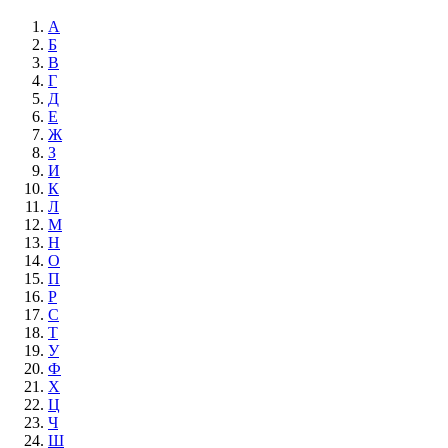
А
Б
В
Г
Д
Е
Ж
З
И
К
Л
М
Н
О
П
Р
С
Т
У
Ф
Х
Ц
Ч
Ш