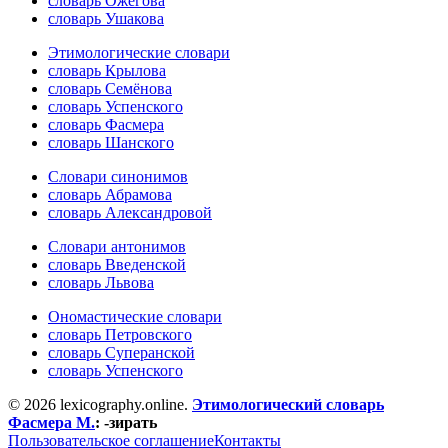
словарь Ожегова
словарь Ушакова
Этимологические словари
словарь Крылова
словарь Семёнова
словарь Успенского
словарь Фасмера
словарь Шанского
Словари синонимов
словарь Абрамова
словарь Александровой
Словари антонимов
словарь Введенской
словарь Львова
Ономастические словари
словарь Петровского
словарь Суперанской
словарь Успенского
© 2026 lexicography.online.
Этимологический словарь
Фасмера М.
:
-зирать
Пользовательское соглашение
Контакты