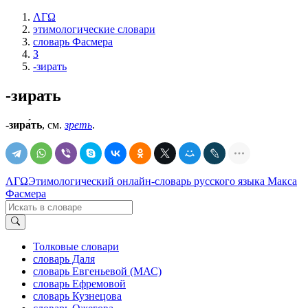
ΛΓΩ
этимологические словари
словарь Фасмера
З
-зирать
-зирать
-зира́ть
, см.
зреть
.
ΛΓΩ
Этимологический онлайн-словарь русского языка Макса
Фасмера
Толковые словари
словарь Даля
словарь Евгеньевой (МАС)
словарь Ефремовой
словарь Кузнецова