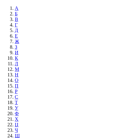
А
Б
В
Г
Д
Е
Ж
З
И
К
Л
М
Н
О
П
Р
С
Т
У
Ф
Х
Ц
Ч
Ш