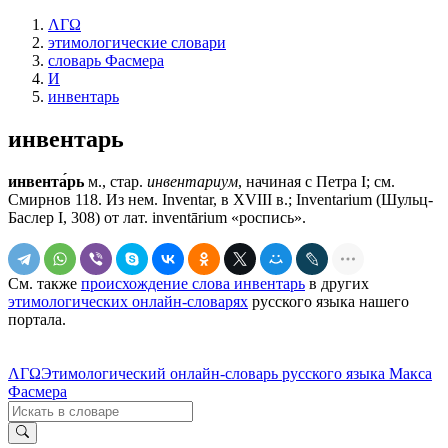
ΛΓΩ
этимологические словари
словарь Фасмера
И
инвентарь
инвентарь
инвента́рь
м., стар.
инвентариум
, начиная с Петра I; см.
Смирнов 118. Из нем. Inventar, в XVIII в.; Inventarium (Шульц-
Баслер I, 308) от лат. inventārium «роспись».
См. также
происхождение слова инвентарь
в других
этимологических онлайн-словарях
русского языка нашего
портала.
ΛΓΩ
Этимологический онлайн-словарь русского языка Макса
Фасмера