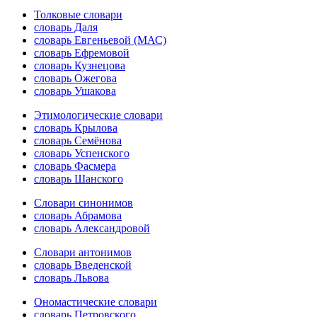
Толковые словари
словарь Даля
словарь Евгеньевой (МАС)
словарь Ефремовой
словарь Кузнецова
словарь Ожегова
словарь Ушакова
Этимологические словари
словарь Крылова
словарь Семёнова
словарь Успенского
словарь Фасмера
словарь Шанского
Словари синонимов
словарь Абрамова
словарь Александровой
Словари антонимов
словарь Введенской
словарь Львова
Ономастические словари
словарь Петровского