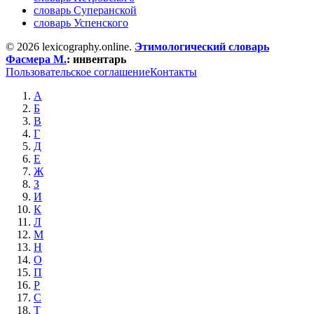
словарь Суперанской
словарь Успенского
© 2026 lexicography.online.
Этимологический словарь
Фасмера М.
:
инвентарь
Пользовательское соглашение
Контакты
А
Б
В
Г
Д
Е
Ж
З
И
К
Л
М
Н
О
П
Р
С
Т