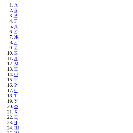
А
Б
В
Г
Д
Е
Ж
З
И
К
Л
М
Н
О
П
Р
С
Т
У
Ф
Х
Ц
Ч
Ш