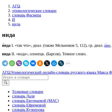
ΛΓΩ
этимологические словари
словарь Фасмера
И
инда
инда
и́нда
I. «так что», диал. (также Мельников 5, 112), ср. диал.
и́но
инда
II. «вода», олонецк. (Барсов). Темное слово.
ΛΓΩ
Этимологический онлайн-словарь русского языка Макса 
Толковые словари
словарь Даля
словарь Евгеньевой (МАС)
словарь Ефремовой
словарь Кузнецова