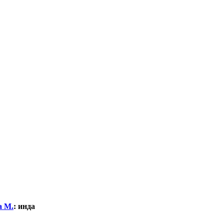
а М.
:
инда