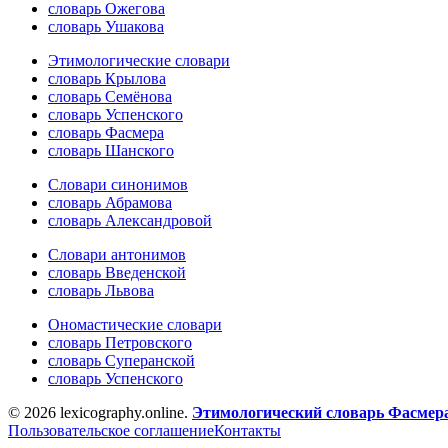
словарь Ожегова
словарь Ушакова
Этимологические словари
словарь Крылова
словарь Семёнова
словарь Успенского
словарь Фасмера
словарь Шанского
Словари синонимов
словарь Абрамова
словарь Александровой
Словари антонимов
словарь Введенской
словарь Львова
Ономастические словари
словарь Петровского
словарь Суперанской
словарь Успенского
© 2026 lexicography.online.
Этимологический словарь Фасмер
Пользовательское соглашение
Контакты