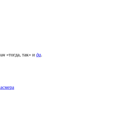
,
ин
«тогда, так» и
да
.
Фасмера