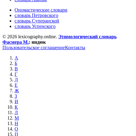
Ономастические словари
словарь Петровского
словарь Суперанской
словарь Успенского
© 2026 lexicography.online.
Этимологический словарь
Фасмера М.
:
индюк
Пользовательское соглашение
Контакты
А
Б
В
Г
Д
Е
Ж
З
И
К
Л
М
Н
О
П