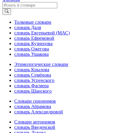
Толковые словари
словарь Даля
словарь Евгеньевой (МАС)
словарь Ефремовой
словарь Кузнецова
словарь Ожегова
словарь Ушакова
Этимологические словари
словарь Крылова
словарь Семёнова
словарь Успенского
словарь Фасмера
словарь Шанского
Словари синонимов
словарь Абрамова
словарь Александровой
Словари антонимов
словарь Введенской
словарь Львова