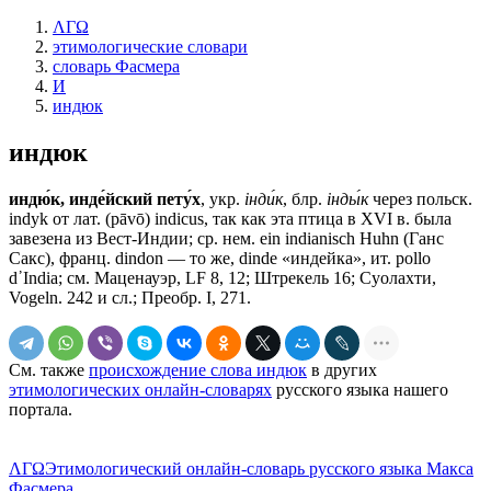
ΛΓΩ
этимологические словари
словарь Фасмера
И
индюк
индюк
индю́к, инде́йский пету́х
, укр.
iнди́к
, блр.
iнды́к
через польск.
indyk от лат. (рāvō) indicus, так как эта птица в ХVI в. была
завезена из Вест-Индии; ср. нем. еin indianisch Huhn (Ганс
Сакс), франц. dindon — то же, dindе «индейка», ит. роllо
d᾽Indiа; см. Маценауэр, LF 8, 12; Штрекель 16; Суолахти,
Vogeln. 242 и сл.; Преобр. I, 271.
См. также
происхождение слова индюк
в других
этимологических онлайн-словарях
русского языка нашего
портала.
ΛΓΩ
Этимологический онлайн-словарь русского языка Макса
Фасмера