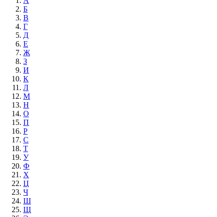
А
Б
В
Г
Д
Е
Ж
З
И
К
Л
М
Н
О
П
Р
С
Т
У
Ф
Х
Ц
Ч
Ш
Щ