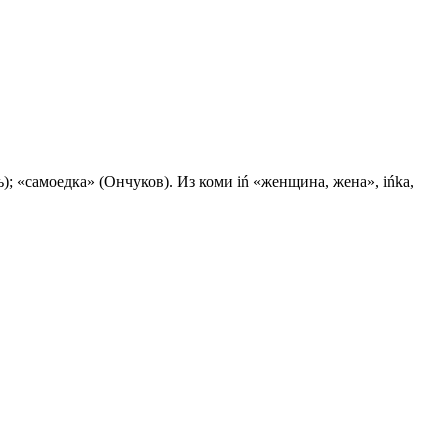
; «самоедка» (Ончуков). Из коми iń «женщина, жена», ińka,