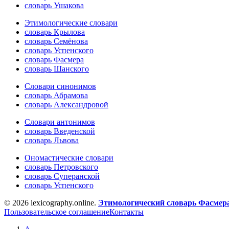
словарь Ушакова
Этимологические словари
словарь Крылова
словарь Семёнова
словарь Успенского
словарь Фасмера
словарь Шанского
Словари синонимов
словарь Абрамова
словарь Александровой
Словари антонимов
словарь Введенской
словарь Львова
Ономастические словари
словарь Петровского
словарь Суперанской
словарь Успенского
© 2026 lexicography.online.
Этимологический словарь Фасмер
Пользовательское соглашение
Контакты