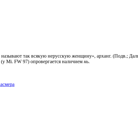
называют так всякую нерусскую женщину», арханг. (Подв.; Даль)
) (у Мi. FW 97) опровергается наличием
нь
.
Фасмера