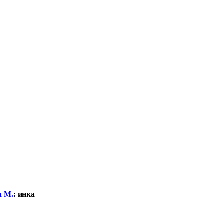
а М.
:
инка