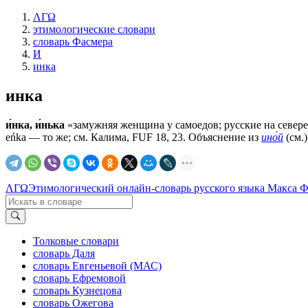
ΛΓΩ
этимологические словари
словарь Фасмера
И
инка
инка
и́нка, и́нька
«замужняя женщина у самоедов; русские на севере 
eńka — то же; см. Калима, FUF 18, 23. Объяснение из
ино́й
(см.
ΛΓΩ
Этимологический онлайн-словарь русского языка Макса 
Толковые словари
словарь Даля
словарь Евгеньевой (МАС)
словарь Ефремовой
словарь Кузнецова
словарь Ожегова