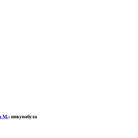
а М.
:
инкунабула