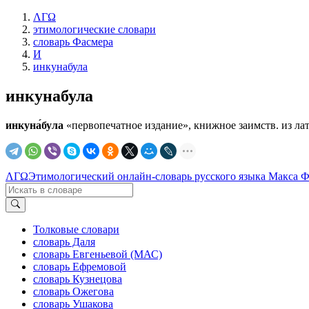
ΛΓΩ
этимологические словари
словарь Фасмера
И
инкунабула
инкунабула
инкуна́була
«первопечатное издание», книжное заимств. из лат. i
ΛΓΩ
Этимологический онлайн-словарь русского языка Макса 
Толковые словари
словарь Даля
словарь Евгеньевой (МАС)
словарь Ефремовой
словарь Кузнецова
словарь Ожегова
словарь Ушакова