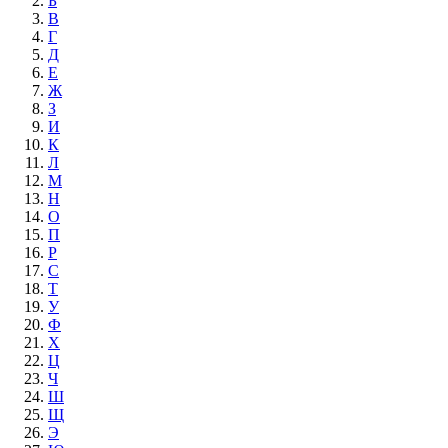
Б
В
Г
Д
Е
Ж
З
И
К
Л
М
Н
О
П
Р
С
Т
У
Ф
Х
Ц
Ч
Ш
Щ
Э