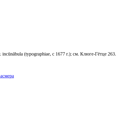
ncūnābula (tуроgrарhiае, с 1677 г.); см. Клюге-Гётце 263.
Фасмера