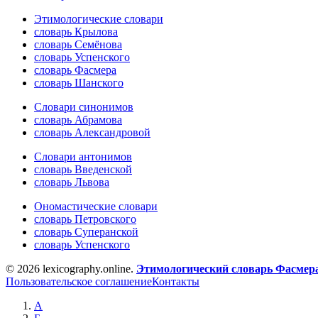
Этимологические словари
словарь Крылова
словарь Семёнова
словарь Успенского
словарь Фасмера
словарь Шанского
Словари синонимов
словарь Абрамова
словарь Александровой
Словари антонимов
словарь Введенской
словарь Львова
Ономастические словари
словарь Петровского
словарь Суперанской
словарь Успенского
© 2026 lexicography.online.
Этимологический словарь Фасмер
Пользовательское соглашение
Контакты
А